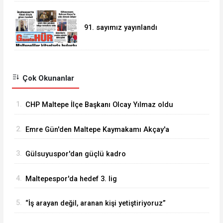
91. sayımız yayınlandı
Çok Okunanlar
1.
CHP Maltepe İlçe Başkanı Olcay Yılmaz oldu
2.
Emre Gün'den Maltepe Kaymakamı Akçay'a
ziyaret
3.
Gülsuyuspor'dan güçlü kadro
4.
Maltepespor'da hedef 3. lig
5.
“İş arayan değil, aranan kişi yetiştiriyoruz”