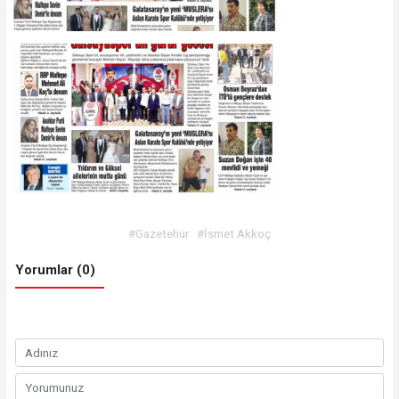
#Gazetehür
#İsmet Akkoç
Yorumlar (0)