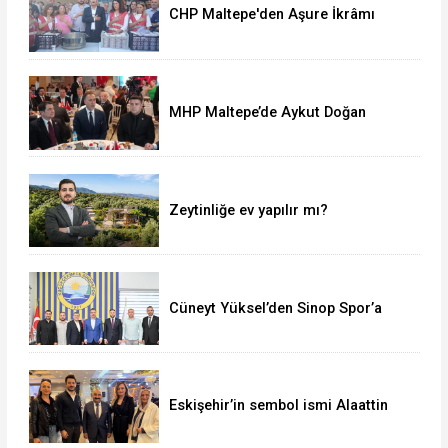
CHP Maltepe'den Aşure İkrâmı
MHP Maltepe’de Aykut Doğan
yeniden başkan
Zeytinliğe ev yapılır mı?
Cüneyt Yüksel’den Sinop Spor’a
destek ziyareti
Eskişehir’in sembol ismi Alaattin
Çoban