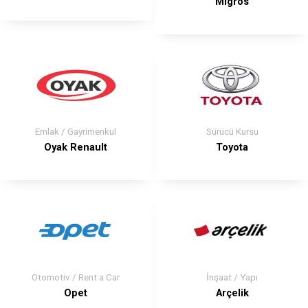
Migros
Emlak / Gayrimenkul
Sürücü Kursu
Oyak Renault
Toyota
Otomotiv / Rent a Car
İnşaat / Yapı
Opet
Arçelik