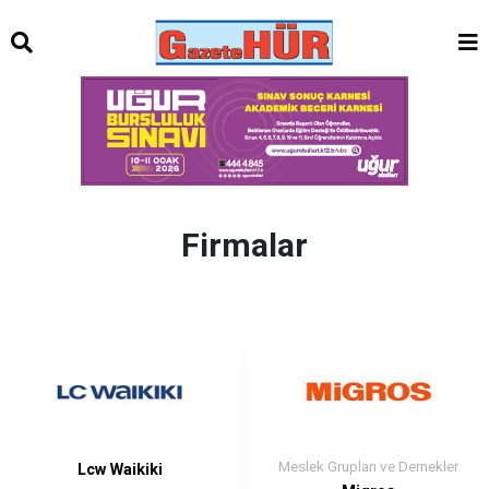
Firmalar
Meslek Grupları ve Dernekler
Lcw Waikiki