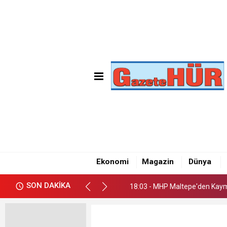
18:03 - MHP Maltepe'den Kay
18:09 - Emre Gün'den Maltepe
Ekonomi
Magazin
Dünya
18:05 - CHP Maltepe İlçe Başk
SON DAKİKA
18:03 - MHP Maltepe'den Kay
18:09 - Emre Gün'den Maltepe