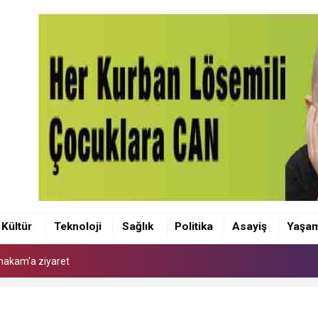
makam'a ziyaret
 Kaymakamı Akçay'a ziyaret
Kültür
Teknoloji
Sağlık
Politika
Asayiş
Yaşa
anı Olcay Yılmaz oldu
makam'a ziyaret
 Kaymakamı Akçay'a ziyaret