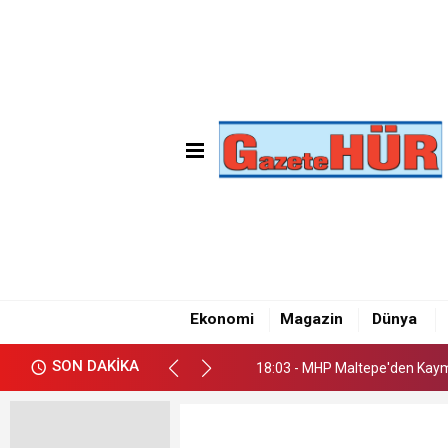
18:03 - MHP Maltepe'den Kay
18:09 - Emre Gün'den Maltepe
Ekonomi
Magazin
Dünya
18:05 - CHP Maltepe İlçe Başk
SON DAKİKA
18:03 - MHP Maltepe'den Kay
18:09 - Emre Gün'den Maltepe