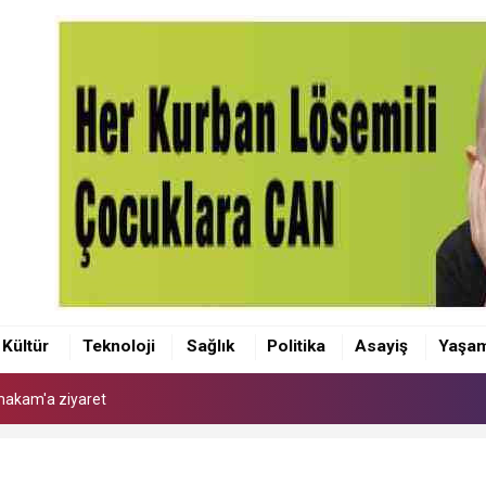
makam'a ziyaret
 Kaymakamı Akçay'a ziyaret
Kültür
Teknoloji
Sağlık
Politika
Asayiş
Yaşa
anı Olcay Yılmaz oldu
makam'a ziyaret
 Kaymakamı Akçay'a ziyaret