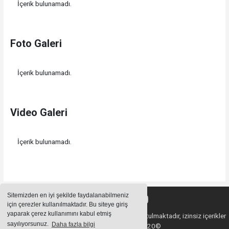
İçerik bulunamadı.
Foto Galeri
İçerik bulunamadı.
Video Galeri
İçerik bulunamadı.
Sitemizden en iyi şekilde faydalanabilmeniz
için çerezler kullanılmaktadır. Bu siteye giriş
yaparak çerez kullanımını kabul etmiş
Sitemizde bulunan içeriklerin tüm hakları saklı tutulmaktadır, izinsiz içerikler
sayılıyorsunuz.
Daha fazla bilgi
kullanılamaz. Copyright 2020©