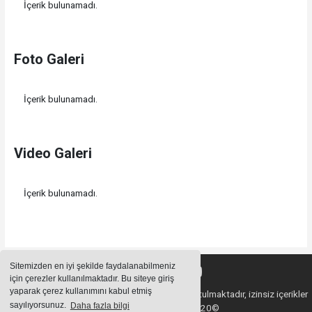
İçerik bulunamadı.
Foto Galeri
İçerik bulunamadı.
Video Galeri
İçerik bulunamadı.
Sitemizden en iyi şekilde faydalanabilmeniz
için çerezler kullanılmaktadır. Bu siteye giriş
yaparak çerez kullanımını kabul etmiş
Sitemizde bulunan içeriklerin tüm hakları saklı tutulmaktadır, izinsiz içerikler
sayılıyorsunuz.
Daha fazla bilgi
kullanılamaz. Copyright 2020©