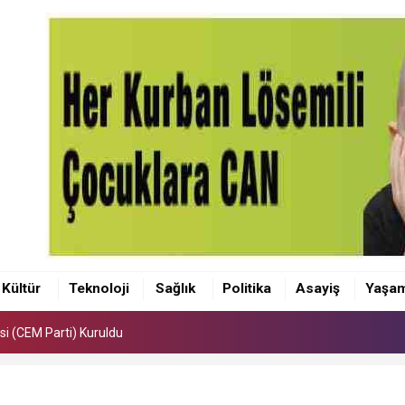
si (CEM Parti) Kuruldu
tepe Bölge Hastanesinde.
Kültür
Teknoloji
Sağlık
Politika
Asayiş
Yaşa
kişi yetiştiriyoruz”
si (CEM Parti) Kuruldu
tepe Bölge Hastanesinde.