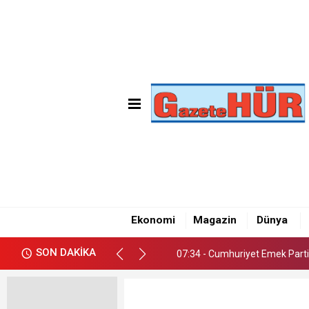
07:34 - Cumhuriyet Emek Parti
16:13 - Güvenç Yüksel Sancak
Ekonomi
Magazin
Dünya
16:08 - “İş arayan değil, aranan 
SON DAKİKA
07:34 - Cumhuriyet Emek Parti
16:13 - Güvenç Yüksel Sancak