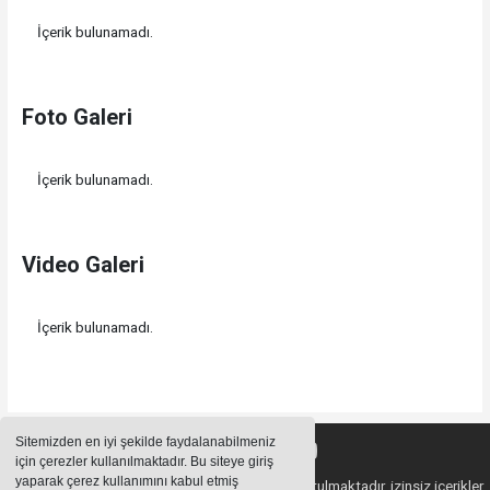
İçerik bulunamadı.
Foto Galeri
İçerik bulunamadı.
Video Galeri
İçerik bulunamadı.
Sitemizden en iyi şekilde faydalanabilmeniz
için çerezler kullanılmaktadır. Bu siteye giriş
yaparak çerez kullanımını kabul etmiş
Sitemizde bulunan içeriklerin tüm hakları saklı tutulmaktadır, izinsiz içerikler