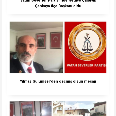
Vatan Severler Partisi’nde Hediye Çalbıyık
Çankaya İlçe Başkanı oldu
Yılmaz Gülümser’den geçmiş olsun mesajı