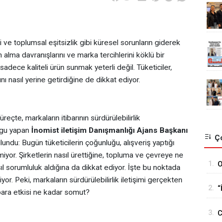
i ve toplumsal eşitsizlik gibi küresel sorunların giderek
n alma davranışlarını ve marka tercihlerini köklü bir
k sadece kaliteli ürün sunmak yeterli değil. Tüketiciler,
ı nasıl yerine getirdiğine de dikkat ediyor.
eçte, markaların itibarının sürdürülebilirlik
rgu yapan
İnomist iletişim Danışmanlığı Ajans Başkanı
Ço
undu: Bugün tüketicilerin çoğunluğu, alışveriş yaptığı
nmiyor. Şirketlerin nasıl ürettiğine, topluma ve çevreye ne
1.
O
sıl sorumluluk aldığına da dikkat ediyor. İşte bu noktada
H
iyor. Peki, markaların sürdürülebilirlik iletişimi gerçekten
2.
“
ibara etkisi ne kadar somut?
y
3.
C