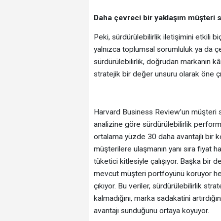
Daha çevreci bir yaklaşım müşteri s
Peki, sürdürülebilirlik iletişimini etki
yalnızca toplumsal sorumluluk ya da çev
sürdürülebilirlik, doğrudan markanın kârl
stratejik bir değer unsuru olarak öne çı
Harvard Business Review’un müşteri sada
analizine göre sürdürülebilirlik perfo
ortalama yüzde 30 daha avantajlı bir k
müşterilere ulaşmanın yanı sıra fiyat 
tüketici kitlesiyle çalışıyor. Başka bir 
mevcut müşteri portföyünü koruyor h
çıkıyor. Bu veriler, sürdürülebilirlik str
kalmadığını, marka sadakatini artırdığın
avantajı sunduğunu ortaya koyuyor.