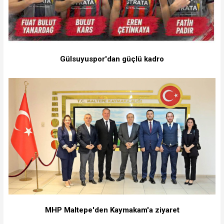
Gülsuyuspor'dan güçlü kadro
MHP Maltepe'den Kaymakam'a ziyaret