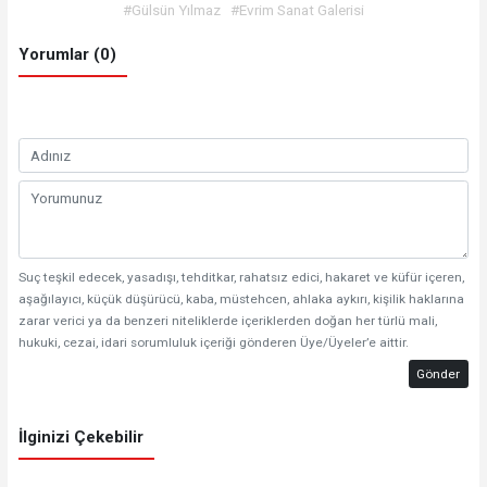
#Gülsün Yılmaz
#Evrim Sanat Galerisi
Yorumlar (0)
Suç teşkil edecek, yasadışı, tehditkar, rahatsız edici, hakaret ve küfür içeren,
aşağılayıcı, küçük düşürücü, kaba, müstehcen, ahlaka aykırı, kişilik haklarına
zarar verici ya da benzeri niteliklerde içeriklerden doğan her türlü mali,
hukuki, cezai, idari sorumluluk içeriği gönderen Üye/Üyeler’e aittir.
Gönder
İlginizi Çekebilir