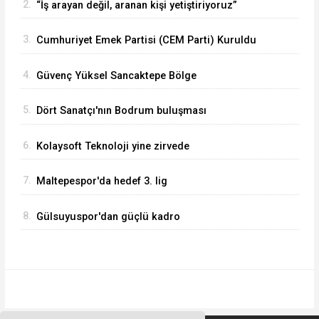
2.
“İş arayan değil, aranan kişi yetiştiriyoruz”
3.
Cumhuriyet Emek Partisi (CEM Parti) Kuruldu
4.
Güvenç Yüksel Sancaktepe Bölge
Hastanesinde.
5.
Dört Sanatçı'nın Bodrum buluşması
6.
Kolaysoft Teknoloji yine zirvede
7.
Maltepespor'da hedef 3. lig
8.
Gülsuyuspor'dan güçlü kadro