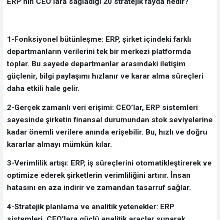
ERP’nin CEO’lara sağladığı 20 stratejik fayda nedir?
1-Fonksiyonel bütünleşme: ERP, şirket içindeki farklı
departmanların verilerini tek bir merkezi platformda
toplar. Bu sayede departmanlar arasındaki iletişim
güçlenir, bilgi paylaşımı hızlanır ve karar alma süreçleri
daha etkili hale gelir.
2-Gerçek zamanlı veri erişimi: CEO’lar, ERP sistemleri
sayesinde şirketin finansal durumundan stok seviyelerine
kadar önemli verilere anında erişebilir. Bu, hızlı ve doğru
kararlar almayı mümkün kılar.
3-Verimlilik artışı: ERP, iş süreçlerini otomatikleştirerek ve
optimize ederek şirketlerin verimliliğini artırır. İnsan
hatasını en aza indirir ve zamandan tasarruf sağlar.
4-Stratejik planlama ve analitik yetenekler: ERP
sistemleri, CEO’lara güçlü analitik araçlar sunarak,