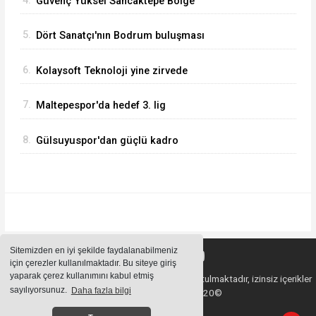
4.
Güvenç Yüksel Sancaktepe Bölge
Hastanesinde.
5.
Dört Sanatçı'nın Bodrum buluşması
6.
Kolaysoft Teknoloji yine zirvede
7.
Maltepespor'da hedef 3. lig
8.
Gülsuyuspor'dan güçlü kadro
Sitemizden en iyi şekilde faydalanabilmeniz
için çerezler kullanılmaktadır. Bu siteye giriş
yaparak çerez kullanımını kabul etmiş
Sitemizde bulunan içeriklerin tüm hakları saklı tutulmaktadır, izinsiz içerikler
sayılıyorsunuz.
Daha fazla bilgi
kullanılamaz. Copyright 2020©