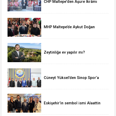
CHP Maltepe'den Aşure İkrâmı
MHP Maltepe’de Aykut Doğan
yeniden başkan
Zeytinliğe ev yapılır mı?
Cüneyt Yüksel’den Sinop Spor’a
destek ziyareti
Eskişehir’in sembol ismi Alaattin
Çoban