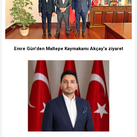
Emre Gün'den Maltepe Kaymakamı Akçay'a ziyaret