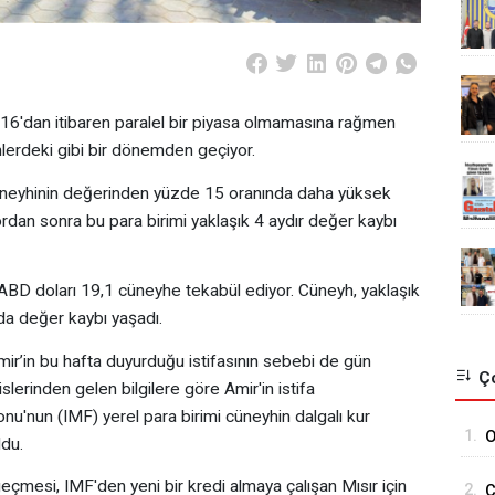
2016'dan itibaren paralel bir piyasa olmamasına rağmen
nlerdeki gibi bir dönemden geçiyor.
r cüneyhinin değerinden yüzde 15 oranında daha yüksek
apordan sonra bu para birimi yaklaşık 4 aydır değer kaybı
r ABD doları 19,1 cüneyhe tekabül ediyor. Cüneyh, yaklaşık
da değer kaybı yaşadı.
ir’in bu hafta duyurduğu istifasının sebebi de gün
Ço
slerinden gelen bilgilere göre Amir'in istifa
onu'nun (IMF) yerel para birimi cüneyhin dalgalı kur
1.
O
du.
H
eçmesi, IMF'den yeni bir kredi almaya çalışan Mısır için
2.
C