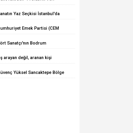
erkezleri”
anatın Yaz Seçkisi İstanbul'da
umhuriyet Emek Partisi (CEM
arti) Kuruldu
ört Sanatçı'nın Bodrum
uluşması
İş arayan değil, aranan kişi
etiştiriyoruz”
üvenç Yüksel Sancaktepe Bölge
astanesinde.