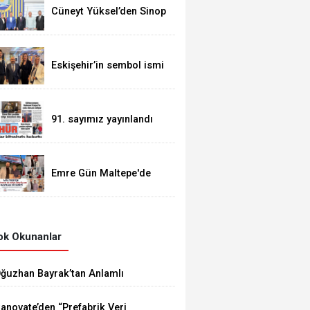
Cüneyt Yüksel’den Sinop
Spor’a destek ziyareti
Eskişehir’in sembol ismi
Alaattin Çoban
91. sayımız yayınlandı
Emre Gün Maltepe'de
Güven Tazeledi
k Okunanlar
ğuzhan Bayrak’tan Anlamlı
ediyeler
anovate’den “Prefabrik Veri