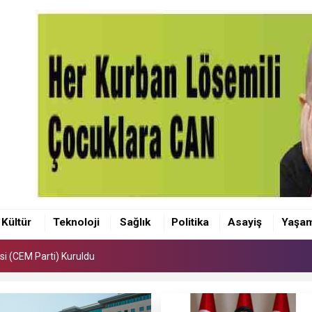
si (CEM Parti) Kuruldu
tepe Bölge Hastanesinde.
Kültür
Teknoloji
Sağlık
Politika
Asayiş
Yaşa
kişi yetiştiriyoruz”
si (CEM Parti) Kuruldu
tepe Bölge Hastanesinde.