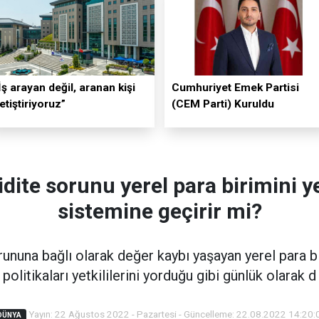
İş arayan değil, aranan kişi
Cumhuriyet Emek Partisi
etiştiriyoruz”
(CEM Parti) Kuruldu
kidite sorunu yerel para birimini ye
sistemine geçirir mi?
orununa bağlı olarak değer kaybı yaşayan yerel para b
politikaları yetkililerini yorduğu gibi günlük olarak d
Yayın: 22 Ağustos 2022 - Pazartesi - Güncelleme: 22.08.2022 14:20:
DÜNYA