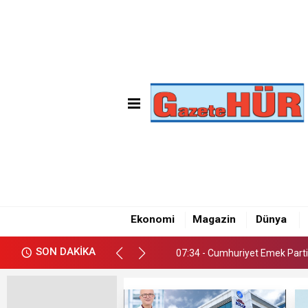
07:34 - Cumhuriyet Emek Parti
16:13 - Güvenç Yüksel Sancak
Ekonomi
Magazin
Dünya
16:08 - “İş arayan değil, aranan 
SON DAKİKA
07:34 - Cumhuriyet Emek Parti
16:13 - Güvenç Yüksel Sancak