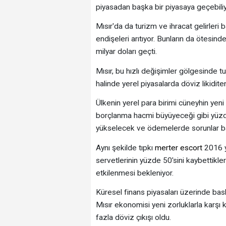
piyasadan başka bir piyasaya geçebiliy
Mısır'da da turizm ve ihracat gelirleri
endişeleri arıtıyor. Bunların da ötesin
milyar doları geçti.
Mısır, bu hızlı değişimler gölgesinde t
halinde yerel piyasalarda döviz likidit
Ülkenin yerel para birimi cüneyhin yeni 
borçlanma hacmi büyüyeceği gibi yüzde
yükselecek ve ödemelerde sorunlar b
Aynı şekilde tıpkı
merter escort
2016 yı
servetlerinin yüzde 50'sini kaybettikler
etkilenmesi bekleniyor.
Küresel finans piyasaları üzerinde bas
Mısır ekonomisi yeni zorluklarla karşı 
fazla döviz çıkışı oldu.