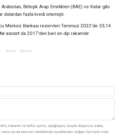
 Arabistan, Birleşik Arap Emirlikleri (BAE) ve Katar gibi
 dolardan fazla kredi istemişti.
nucu Merkez Bankası rezervleri Temmuz 2022'de 33,14
hir escort
da 2017'den beri en dip rakamdır.
#mısır
#döviz
edici, hakaret ve küfür içeren, aşağılayıcı, küçük düşürücü, kaba,
 verici ya da benzeri niteliklerde içeriklerden doğan her türlü mali,