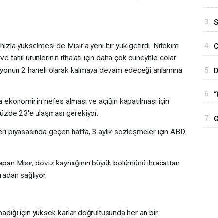
M
3.
S
hızla yükselmesi de Mısır'a yeni bir yük getirdi. Nitekim
4.
C
ve tahıl ürünlerinin ithalatı için daha çok cüneyhle dolar
P
lasyonun 2 haneli olarak kalmaya devam edeceği anlamına
5.
D
b
6.
“
ekonominin nefes alması ve açığın kapatılması için
y
yüzde 23'e ulaşması gerekiyor.
7.
G
eri piyasasında geçen hafta, 3 aylık sözleşmeler için ABD
H
yapan Mısır, döviz kaynağının büyük bölümünü ihracattan
radan sağlıyor.
adığı için yüksek karlar doğrultusunda her an bir