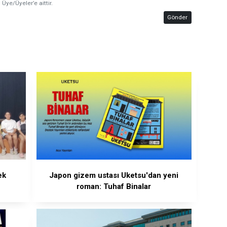
 Üye/Üyeler’e aittir.
Gönder
ek
Japon gizem ustası Uketsu'dan yeni
roman: Tuhaf Binalar