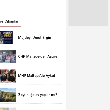
e Çıkanlar
Müjdeyi Umut Ergin
verdi
CHP Maltepe'den Aşure
İkrâmı
MHP Maltepe’de Aykut
Doğan yeniden başkan
Zeytinliğe ev yapılır mı?