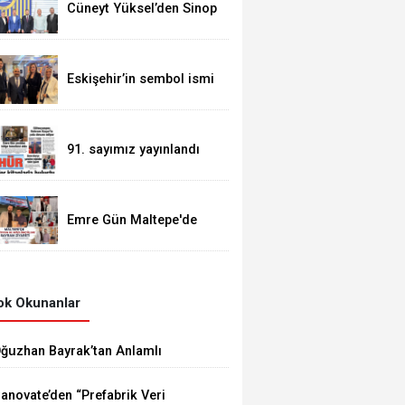
Cüneyt Yüksel’den Sinop
Spor’a destek ziyareti
Eskişehir’in sembol ismi
Alaattin Çoban
91. sayımız yayınlandı
Emre Gün Maltepe'de
Güven Tazeledi
k Okunanlar
ğuzhan Bayrak’tan Anlamlı
ediyeler
anovate’den “Prefabrik Veri