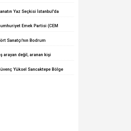
erkezleri”
anatın Yaz Seçkisi İstanbul'da
umhuriyet Emek Partisi (CEM
arti) Kuruldu
ört Sanatçı'nın Bodrum
uluşması
İş arayan değil, aranan kişi
etiştiriyoruz”
üvenç Yüksel Sancaktepe Bölge
astanesinde.