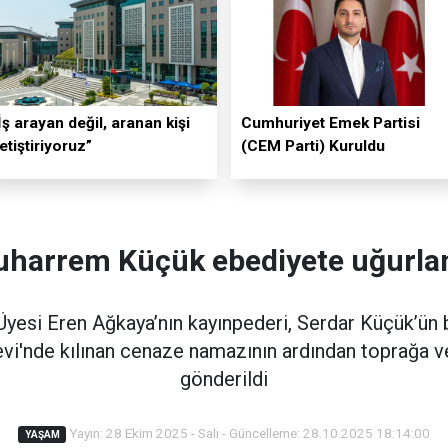
İş arayan değil, aranan kişi
Cumhuriyet Emek Partisi
etiştiriyoruz”
(CEM Parti) Kuruldu
harrem Küçük ebediyete uğurla
yesi Eren Ağkaya’nın kayınpederi, Serdar Küçük’ü
'nde kılınan cenaze namazının ardından toprağa v
gönderildi
Yayın: 28 Ekim 2025 - Salı - Güncelleme: 28.10.2025 18:14:00
YAŞAM