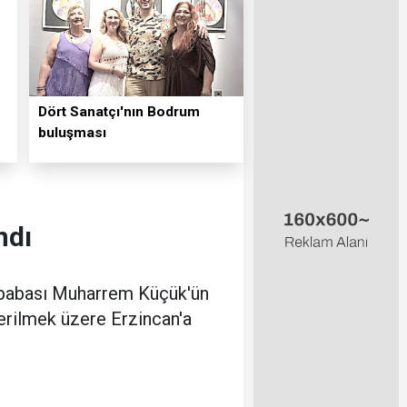
Dört Sanatçı'nın Bodrum
buluşması
ndı
n babası Muharrem Küçük'ün
erilmek üzere Erzincan'a