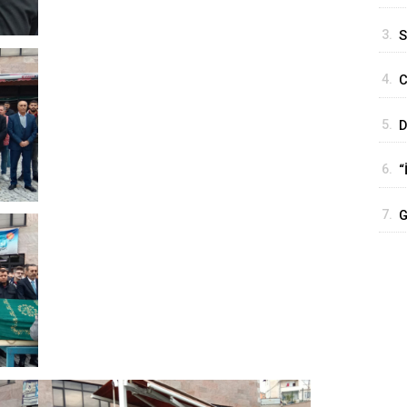
M
3.
S
4.
C
P
5.
D
b
6.
“
y
7.
G
H