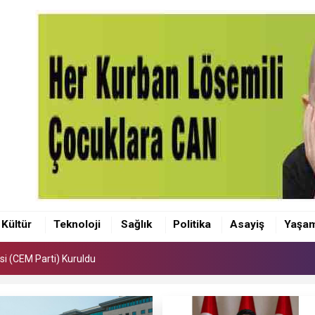
si (CEM Parti) Kuruldu
tepe Bölge Hastanesinde.
Kültür
Teknoloji
Sağlık
Politika
Asayiş
Yaşa
kişi yetiştiriyoruz”
si (CEM Parti) Kuruldu
tepe Bölge Hastanesinde.