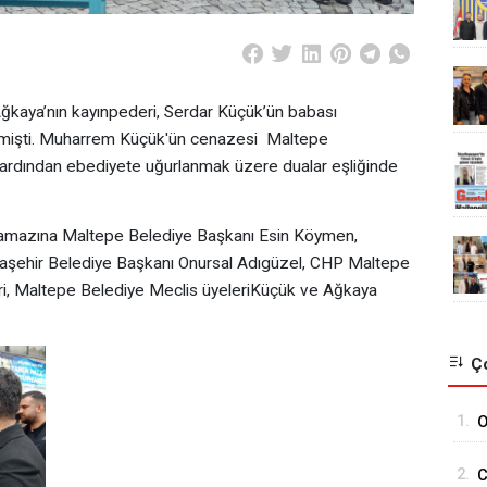
ğkaya’nın kayınpederi, Serdar Küçük’ün babası
mişti. Muharrem Küçük'ün cenazesi Maltepe
ardından ebediyete uğurlanmak üzere dualar eşliğinde
amazına Maltepe Belediye Başkanı Esin Köymen,
taşehir Belediye Başkanı Onursal Adıgüzel, CHP Maltepe
leri, Maltepe Belediye Meclis üyeleriKüçük ve Ağkaya
Ço
1.
O
H
2.
C