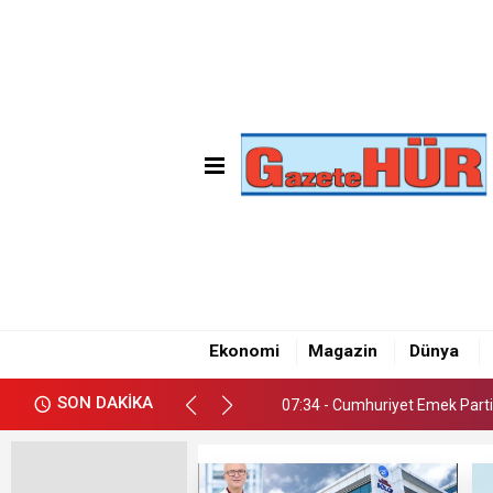
07:34 - Cumhuriyet Emek Parti
16:13 - Güvenç Yüksel Sancak
Ekonomi
Magazin
Dünya
16:08 - “İş arayan değil, aranan 
SON DAKİKA
07:34 - Cumhuriyet Emek Parti
16:13 - Güvenç Yüksel Sancak