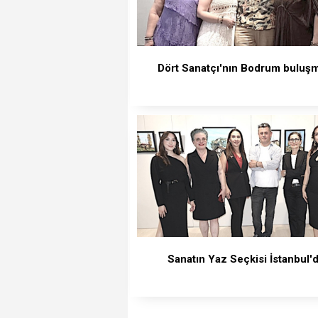
Dört Sanatçı'nın Bodrum buluş
Sanatın Yaz Seçkisi İstanbul'