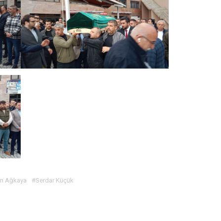
en Ağkaya
#Serdar Küçük