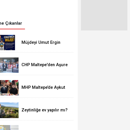
e Çıkanlar
Müjdeyi Umut Ergin
verdi
CHP Maltepe'den Aşure
İkrâmı
MHP Maltepe’de Aykut
Doğan yeniden başkan
Zeytinliğe ev yapılır mı?