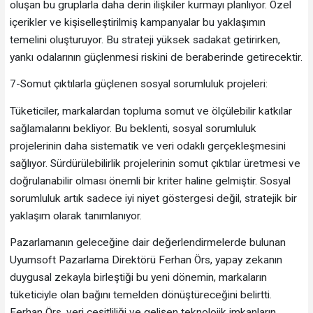
oluşan bu gruplarla daha derin ilişkiler kurmayı planlıyor. Özel
içerikler ve kişiselleştirilmiş kampanyalar bu yaklaşımın
temelini oluşturuyor. Bu strateji yüksek sadakat getirirken,
yankı odalarının güçlenmesi riskini de beraberinde getirecektir.
7-Somut çıktılarla güçlenen sosyal sorumluluk projeleri:
Tüketiciler, markalardan topluma somut ve ölçülebilir katkılar
sağlamalarını bekliyor. Bu beklenti, sosyal sorumluluk
projelerinin daha sistematik ve veri odaklı gerçekleşmesini
sağlıyor. Sürdürülebilirlik projelerinin somut çıktılar üretmesi ve
doğrulanabilir olması önemli bir kriter haline gelmiştir. Sosyal
sorumluluk artık sadece iyi niyet göstergesi değil, stratejik bir
yaklaşım olarak tanımlanıyor.
Pazarlamanın geleceğine dair değerlendirmelerde bulunan
Uyumsoft Pazarlama Direktörü Ferhan Örs, yapay zekanın
duygusal zekayla birleştiği bu yeni dönemin, markaların
tüketiciyle olan bağını temelden dönüştüreceğini belirtti.
Ferhan Örs, veri çeşitliliği ve gelişen teknolojik imkanların