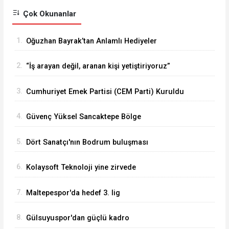
Çok Okunanlar
1.
Oğuzhan Bayrak’tan Anlamlı Hediyeler
2.
“İş arayan değil, aranan kişi yetiştiriyoruz”
3.
Cumhuriyet Emek Partisi (CEM Parti) Kuruldu
4.
Güvenç Yüksel Sancaktepe Bölge
Hastanesinde.
5.
Dört Sanatçı'nın Bodrum buluşması
6.
Kolaysoft Teknoloji yine zirvede
7.
Maltepespor'da hedef 3. lig
8.
Gülsuyuspor'dan güçlü kadro