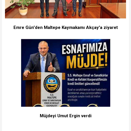
Emre Gün'den Maltepe Kaymakamı Akçay'a ziyaret
Müjdeyi Umut Ergin verdi