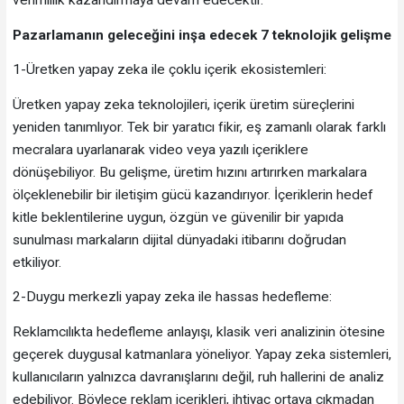
verimlilik kazandırmaya devam edecektir.”
Pazarlamanın geleceğini inşa edecek 7 teknolojik gelişme
1-Üretken yapay zeka ile çoklu içerik ekosistemleri:
Üretken yapay zeka teknolojileri, içerik üretim süreçlerini
yeniden tanımlıyor. Tek bir yaratıcı fikir, eş zamanlı olarak farklı
mecralara uyarlanarak video veya yazılı içeriklere
dönüşebiliyor. Bu gelişme, üretim hızını artırırken markalara
ölçeklenebilir bir iletişim gücü kazandırıyor. İçeriklerin hedef
kitle beklentilerine uygun, özgün ve güvenilir bir yapıda
sunulması markaların dijital dünyadaki itibarını doğrudan
etkiliyor.
2-Duygu merkezli yapay zeka ile hassas hedefleme:
Reklamcılıkta hedefleme anlayışı, klasik veri analizinin ötesine
geçerek duygusal katmanlara yöneliyor. Yapay zeka sistemleri,
kullanıcıların yalnızca davranışlarını değil, ruh hallerini de analiz
edebiliyor. Böylece reklam içerikleri, ihtiyaç ortaya çıkmadan