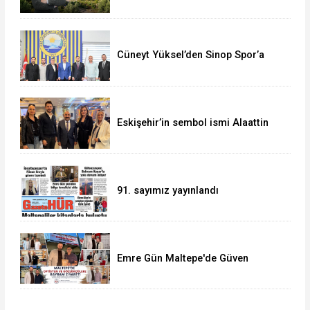
Cüneyt Yüksel’den Sinop Spor’a
destek ziyareti
Eskişehir’in sembol ismi Alaattin
Çoban
91. sayımız yayınlandı
Emre Gün Maltepe'de Güven
Tazeledi