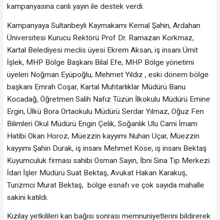
kampanyasına canlı yayın ile destek verdi.
Kampanyaya Sultanbeyli Kaymakamı Kemal Şahin, Ardahan
Üniversitesi Kurucu Rektörü Prof Dr. Ramazan Korkmaz,
Kartal Belediyesi meclis üyesi Ekrem Aksan, iş insanı Ümit
İşlek, MHP Bölge Başkanı Bilal Efe, MHP Bölge yönetimi
üyeleri Noğman Eyüpoğlu, Mehmet Yıldız , eski dönem bölge
başkanı Emrah Coşar, Kartal Muhtarlıklar Müdürü Banu
Kocadağ, Öğretmen Salih Nafız Tüzün İlkokulu Müdürü Emine
Ergin, Ülkü Bora Ortaokulu Müdürü Serdar Yılmaz, Oğuz Fen
Bilimleri Okul Müdürü Engin Çelik, Soğanlık Ulu Cami İmam
Hatibi Okan Horoz, Müezzin kayyımı Nuhan Uçar, Müezzin
kayyımı Şahin Durak, iş insanı Mehmet Köse, iş insanı Bektaş
Kuyumculuk firması sahibi Osman Sayın, İbni Sina Tıp Merkezi
İdari İşler Müdürü Suat Bektaş, Avukat Hakan Karakuş,
Turizmci Murat Bektaş, bölge esnafı ve çok sayıda mahalle
sakini katıldı.
Kızılay yetkilileri kan bağısı sonrası memnuniyetlerini bildirerek