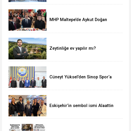
MHP Maltepe’de Aykut Doğan
yeniden başkan
Zeytinliğe ev yapılır mı?
Cüneyt Yüksel’den Sinop Spor’a
destek ziyareti
Eskişehir’in sembol ismi Alaattin
Çoban