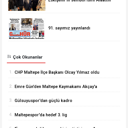
Eskişehir’in sembol ismi Alaattin
Çoban
91. sayımız yayınlandı
Çok Okunanlar
1.
CHP Maltepe İlçe Başkanı Olcay Yılmaz oldu
2.
Emre Gün'den Maltepe Kaymakamı Akçay'a
ziyaret
3.
Gülsuyuspor'dan güçlü kadro
4.
Maltepespor'da hedef 3. lig