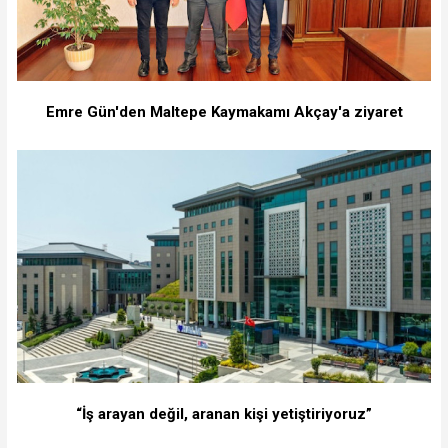
Emre Gün'den Maltepe Kaymakamı Akçay'a ziyaret
“İş arayan değil, aranan kişi yetiştiriyoruz”