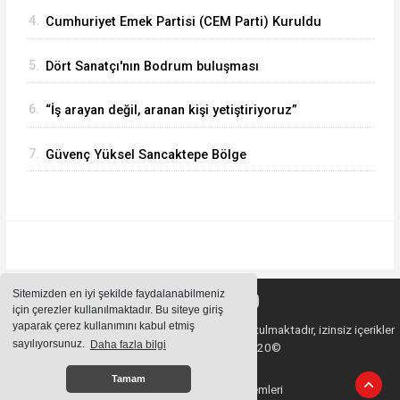
4.
Cumhuriyet Emek Partisi (CEM Parti) Kuruldu
5.
Dört Sanatçı'nın Bodrum buluşması
6.
“İş arayan değil, aranan kişi yetiştiriyoruz”
7.
Güvenç Yüksel Sancaktepe Bölge
Hastanesinde.
Sitemizden en iyi şekilde faydalanabilmeniz
için çerezler kullanılmaktadır. Bu siteye giriş
yaparak çerez kullanımını kabul etmiş
Sitemizde bulunan içeriklerin tüm hakları saklı tutulmaktadır, izinsiz içerikler
sayılıyorsunuz.
Daha fazla bilgi
kullanılamaz. Copyright 2020©
Tamam
Haber Yazılımı:
Haber Sistemleri