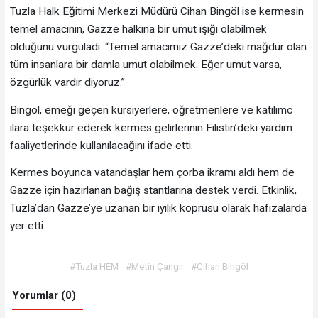
Tuzla Halk Eğitimi Merkezi Müdürü Cihan Bingöl ise kermesin
temel amacının, Gazze halkına bir umut ışığı olabilmek
olduğunu vurguladı: “Temel amacımız Gazze’deki mağdur olan
tüm insanlara bir damla umut olabilmek. Eğer umut varsa,
özgürlük vardır diyoruz.”
Bingöl, emeği geçen kursiyerlere, öğretmenlere ve katılımc
ılara teşekkür ederek kermes gelirlerinin Filistin’deki yardım
faaliyetlerinde kullanılacağını ifade etti.
Kermes boyunca vatandaşlar hem çorba ikramı aldı hem de
Gazze için hazırlanan bağış stantlarına destek verdi. Etkinlik,
Tuzla’dan Gazze’ye uzanan bir iyilik köprüsü olarak hafızalarda
yer etti.
#Tuzla HEM
#Metin Çangır
#Cihan Bingöl
Yorumlar (0)