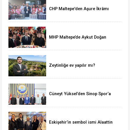
CHP Maltepe'den Aşure İkrâmı
MHP Maltepe’de Aykut Doğan
yeniden başkan
Zeytinliğe ev yapılır mı?
Cüneyt Yüksel’den Sinop Spor’a
destek ziyareti
Eskişehir’in sembol ismi Alaattin
Çoban