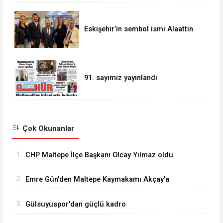
Eskişehir’in sembol ismi Alaattin
Çoban
91. sayımız yayınlandı
Çok Okunanlar
1.
CHP Maltepe İlçe Başkanı Olcay Yılmaz oldu
2.
Emre Gün'den Maltepe Kaymakamı Akçay'a
ziyaret
3.
Gülsuyuspor'dan güçlü kadro