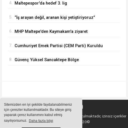
4.
Maltepespor'da hedef 3. lig
5.
“İş arayan değil, aranan kişi yetiştiriyoruz”
6.
MHP Maltepe'den Kaymakam'a ziyaret
7.
Cumhuriyet Emek Partisi (CEM Parti) Kuruldu
8.
Güvenç Yüksel Sancaktepe Bölge
Hastanesinde.
Sitemizden en iyi şekilde faydalanabilmeniz
için çerezler kullanılmaktadır. Bu siteye giriş
yaparak çerez kullanımını kabul etmiş
Sitemizde bulunan içeriklerin tüm hakları saklı tutulmaktadır, izinsiz içerikler
sayılıyorsunuz.
Daha fazla bilgi
kullanılamaz. Copyright 2020©