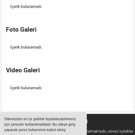
İçerik bulunamadı.
Foto Galeri
İçerik bulunamadı.
Video Galeri
İçerik bulunamadı.
Sitemizden en iyi şekilde faydalanabilmeniz
için çerezler kullanılmaktadır. Bu siteye giriş
yaparak çerez kullanımını kabul etmiş
Sitemizde bulunan içeriklerin tüm hakları saklı tutulmaktadır, izinsiz içerikler