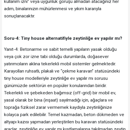
kullanım izni” veya uygunluk görüşü almadan atacağınız her
adım, binalarınızın mühürlenmesi ve yıkım kararıyla
sonuçlanacaktır.
Soru-4: Tiny house alternatifiyle zeytinliğe ev yapılır mı?
Yanıt-4: Betonarme ve sabit temelli yapıların yasak olduğu
veya çok zor izne tabi olduğu durumlarda, doğasever
yatırımcıların aklına tekerlekli mobil sistemler gelmektedir.
Karayolları ruhsatlı, plakalı ve “çekme karavan” statüsündeki
tiny house modelleriyle zeytinliğe ev yapılır mı sorusu
günümüzde sektörün en popüler konularından biridir.
Tekerlekli ve şebekeden bağımsız (off-grid) bir mobil ev,
yasal olarak bir bina (inşaat) sayılmadığı için, ağaçlara ve
toprağa fiziksel zarar vermemek kaydıyla zeytinliğinize
kolayca park edilebilir. Temel kazmadan, beton dökmeden ve
altyapı kazısı yapmadan yerleştirilen bu karavan statüsündeki
araçlar, zeytinliğe ev yapılır mı kısıtlamalarına takılmadan zeytin