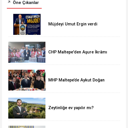
Öne Çıkanlar
Müjdeyi Umut Ergin verdi
CHP Maltepe'den Aşure İkrâmı
MHP Maltepe’de Aykut Doğan
yeniden başkan
Zeytinliğe ev yapılır mı?