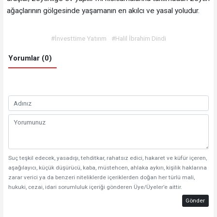
ağaçlarının gölgesinde yaşamanın en akılcı ve yasal yoludur.
#İnvesttime Yatırım
#Halil İbrahim Dindi
Yorumlar (0)
Suç teşkil edecek, yasadışı, tehditkar, rahatsız edici, hakaret ve küfür içeren,
aşağılayıcı, küçük düşürücü, kaba, müstehcen, ahlaka aykırı, kişilik haklarına
zarar verici ya da benzeri niteliklerde içeriklerden doğan her türlü mali,
hukuki, cezai, idari sorumluluk içeriği gönderen Üye/Üyeler’e aittir.
Gönder