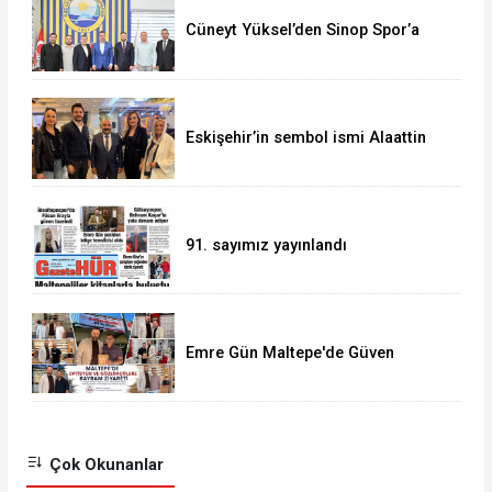
Cüneyt Yüksel’den Sinop Spor’a
destek ziyareti
Eskişehir’in sembol ismi Alaattin
Çoban
91. sayımız yayınlandı
Emre Gün Maltepe'de Güven
Tazeledi
Çok Okunanlar