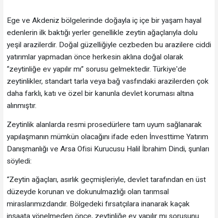
Ege ve Akdeniz bölgelerinde doğayla iç içe bir yaşam hayal
edenlerin ilk baktığı yerler genellikle zeytin ağaçlarıyla dolu
yeşil arazilerdir. Doğal güzelliğiyle cezbeden bu arazilere ciddi
yatırımlar yapmadan önce herkesin aklına doğal olarak
“zeytinliğe ev yapılır mı” sorusu gelmektedir. Türkiye'de
zeytinlikler, standart tarla veya bağ vasfındaki arazilerden çok
daha farklı, katı ve özel bir kanunla devlet koruması altına
alınmıştır.
Zeytinlik alanlarda resmi prosedürlere tam uyum sağlanarak
yapılaşmanın mümkün olacağını ifade eden İnvesttime Yatırım
Danışmanlığı ve Arsa Ofisi Kurucusu Halil İbrahim Dindi, şunları
söyledi:
“Zeytin ağaçları, asırlık geçmişleriyle, devlet tarafından en üst
düzeyde korunan ve dokunulmazlığı olan tarımsal
miraslarımızdandır. Bölgedeki fırsatçılara inanarak kaçak
inşaata yönelmeden önce, zeytinliğe ev yapılır mı sorusunu