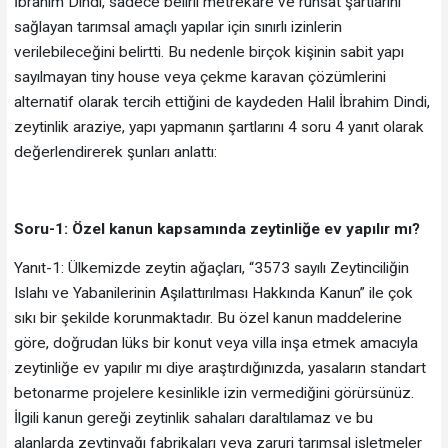
İbrahim Dindi, sadece belirli metrekare ve ruhsat şartlarını
sağlayan tarımsal amaçlı yapılar için sınırlı izinlerin
verilebileceğini belirtti. Bu nedenle birçok kişinin sabit yapı
sayılmayan tiny house veya çekme karavan çözümlerini
alternatif olarak tercih ettiğini de kaydeden Halil İbrahim Dindi,
zeytinlik araziye, yapı yapmanın şartlarını 4 soru 4 yanıt olarak
değerlendirerek şunları anlattı:
Soru-1: Özel kanun kapsamında zeytinliğe ev yapılır mı?
Yanıt-1: Ülkemizde zeytin ağaçları, “3573 sayılı Zeytinciliğin
Islahı ve Yabanilerinin Aşılattırılması Hakkında Kanun” ile çok
sıkı bir şekilde korunmaktadır. Bu özel kanun maddelerine
göre, doğrudan lüks bir konut veya villa inşa etmek amacıyla
zeytinliğe ev yapılır mı diye araştırdığınızda, yasaların standart
betonarme projelere kesinlikle izin vermediğini görürsünüz.
İlgili kanun gereği zeytinlik sahaları daraltılamaz ve bu
alanlarda zeytinyağı fabrikaları veya zaruri tarımsal işletmeler