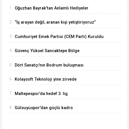
1.
Oğuzhan Bayrak’tan Anlamlı Hediyeler
2.
“İş arayan değil, aranan kişi yetiştiriyoruz”
3.
Cumhuriyet Emek Partisi (CEM Parti) Kuruldu
4.
Güvenç Yüksel Sancaktepe Bölge
Hastanesinde.
5.
Dört Sanatçı'nın Bodrum buluşması
6.
Kolaysoft Teknoloji yine zirvede
7.
Maltepespor'da hedef 3. lig
8.
Gülsuyuspor'dan güçlü kadro