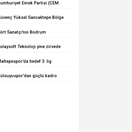
umhuriyet Emek Partisi (CEM
arti) Kuruldu
üvenç Yüksel Sancaktepe Bölge
astanesinde.
ört Sanatçı'nın Bodrum
uluşması
olaysoft Teknoloji yine zirvede
altepespor'da hedef 3. lig
ülsuyuspor'dan güçlü kadro