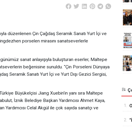
sıyla düzenlenen Çin Çağdaş Seramik Sanatı Yurt İçi ve
ık Jingdezhen porselen mirasını sanatseverlerle
ni günümüz sanat anlayışıyla buluşturan eserler, Maltepe
tseverlerin beğenisine sunuldu. "Çin Porseleni Dünyaya
aş Seramik Sanatı Yurt İçi ve Yurt Dışı Gezici Sergisi,
Ço
 Türkiye Büyükelçisi Jiang Xuebin'in yanı sıra Maltepe
abulut, İznik Belediye Başkan Yardımcısı Ahmet Kaya,
1.
O
an Yardımcısı Celal Akgül ile çok sayıda sanatçı ve
H
2.
“
y