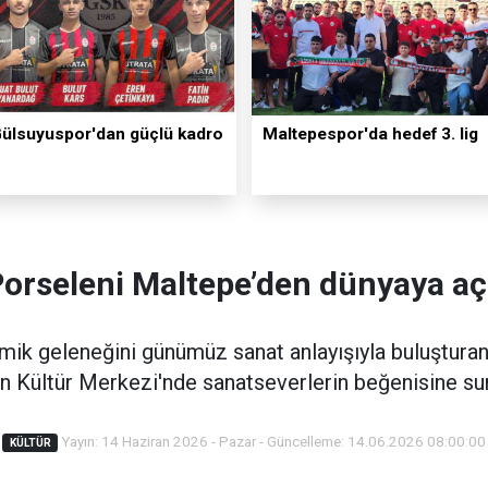
ülsuyuspor'dan güçlü kadro
Maltepespor'da hedef 3. lig
Porseleni Maltepe’den dünyaya açı
eramik geleneğini günümüz sanat anlayışıyla buluştura
n Kültür Merkezi'nde sanatseverlerin beğenisine su
Yayın: 14 Haziran 2026 - Pazar - Güncelleme: 14.06.2026 08:00:00
KÜLTÜR