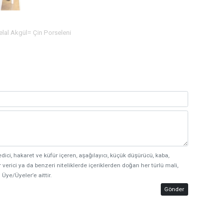
lal Akgül= Çin Porseleni
edici, hakaret ve küfür içeren, aşağılayıcı, küçük düşürücü, kaba,
 verici ya da benzeri niteliklerde içeriklerden doğan her türlü mali,
 Üye/Üyeler’e aittir.
Gönder