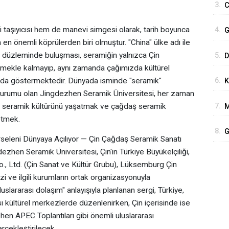
3.
C
P
taşıyıcısı hem de manevi simgesi olarak, tarih boyunca
4.
G
n en önemli köprülerden biri olmuştur. "China" ülke adı ile
H
m düzleminde buluşması, seramiğin yalnızca Çin
5.
D
k etmekle kalmayıp, aynı zamanda çağımızda kültürel
b
6.
unu da göstermektedir. Dünyada isminde "seramik"
K
kurumu olan Jingdezhen Seramik Üniversitesi, her zaman
7.
llık seramik kültürünü yaşatmak ve çağdaş seramik
M
etmek.
8.
G
seleni Dünyaya Açılıyor — Çin Çağdaş Seramik Sanatı
gdezhen Seramik Üniversitesi, Çin'in Türkiye Büyükelçiliği,
., Ltd. (Çin Sanat ve Kültür Grubu), Lüksemburg Çin
i ve ilgili kurumların ortak organizasyonuyla
slararası dolaşım" anlayışıyla planlanan sergi, Türkiye,
 kültürel merkezlerde düzenlenirken, Çin içerisinde ise
en APEC Toplantıları gibi önemli uluslararası
rçekleştirilecek.