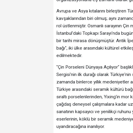
Avrupa ve Asya kıtalarını birleştiren T
kavşaklarından biri olmuş; aynı zamand
rol üstlenmiştir. Osmanlı sarayının Çi
İstanbul'daki Topkapı Sarayı'nda bugü
bir tarihi mirasa dönüşmüştür. Antik 
bağı", iki ülke arasındaki kültürel etki
edilmektedir.
"Çin Porseleni Dünyaya Açılıyor" başlık
Sergisi'nin ilk durağı olarak Türkiye'nin
zamanda binlerce yıllık medeniyetler ara
Türkiye arasındaki seramik kültürü b
sıraltı porselenlerinden, Yixing'in mor
çağdaş deneysel çalışmalara kadar uz
sanatının kapsayıcı ve yenilikçi ruhu
eserlerinin, köklü bir seramik medeniye
uyandıracağına inanılıyor.