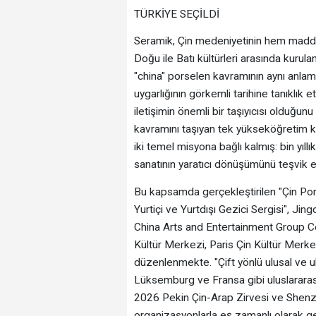
TÜRKİYE SEÇİLDİ
Seramik, Çin medeniyetinin hem maddi 
Doğu ile Batı kültürleri arasında kurula
"china" porselen kavramının aynı anla
uygarlığının görkemli tarihine tanıklı
iletişimin önemli bir taşıyıcısı olduğ
kavramını taşıyan tek yükseköğretim 
iki temel misyona bağlı kalmış: bin yı
sanatının yaratıcı dönüşümünü teşvik 
Bu kapsamda gerçekleştirilen "Çin Por
Yurtiçi ve Yurtdışı Gezici Sergisi", Jin
China Arts and Entertainment Group Co
Kültür Merkezi, Paris Çin Kültür Merkez
düzenlenmekte. "Çift yönlü ulusal ve ulu
Lüksemburg ve Fransa gibi uluslararası
2026 Pekin Çin-Arap Zirvesi ve Shenzh
organizasyonlarla eş zamanlı olarak ge