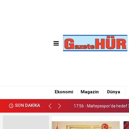
17:56 - Maltepespor'da hedef 3
18:03 - MHP Maltepe'den Kay
Ekonomi
Magazin
Dünya
18:00 - Gülsuyuspor'dan güçlü
SON DAKİKA
17:56 - Maltepespor'da hedef 3
18:03 - MHP Maltepe'den Kay