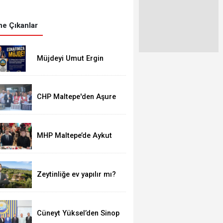
e Çıkanlar
Müjdeyi Umut Ergin
verdi
CHP Maltepe'den Aşure
İkrâmı
MHP Maltepe’de Aykut
Doğan yeniden başkan
Zeytinliğe ev yapılır mı?
Cüneyt Yüksel’den Sinop
Spor’a destek ziyareti