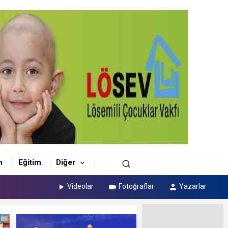
m
Eğitim
Diğer
Videolar
Fotoğraflar
Yazarlar