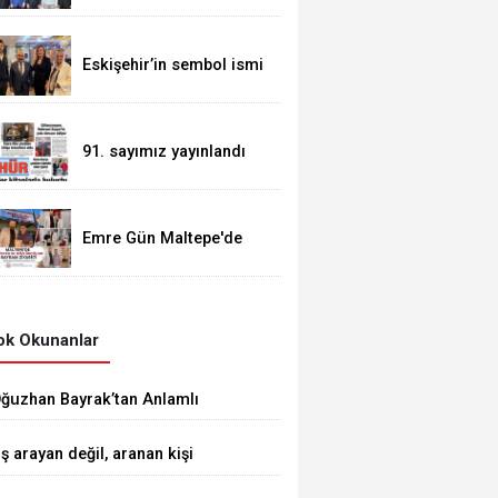
Eskişehir’in sembol ismi
Alaattin Çoban
91. sayımız yayınlandı
Emre Gün Maltepe'de
Güven Tazeledi
k Okunanlar
ğuzhan Bayrak’tan Anlamlı
ediyeler
İş arayan değil, aranan kişi
etiştiriyoruz”