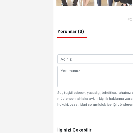
#Ce
Yorumlar (0)
Suç teşkil edecek, yasadışı, tehditkar, rahatsız 
müstehcen, ahlaka aykırı, kişilik haklarına zarar
hukuki, cezai, idari sorumluluk içeriği gönderen
İlginizi Çekebilir