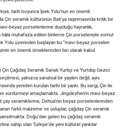
ürkiye, tarih boyunca İpek Yolu'nun en önemli
a Çin seramik kültürünün Batı'ya taşınmasında kritik bir
n mavi-beyaz porselenlerine duyduğu hayranlık,
n hâlâ muhafaza edilen binlerce Çin porseleniyle somut
İpek Yolu üzerinden başlayan bu "mavi-beyaz porselen
leşimin en önemli örneklerinden biri olarak kabul
lı Çin Çağdaş Seramik Sanatı Yurtiçi ve Yurtdışı Gezici
 seçilmesi, yalnızca sanatsal bir yayılım değil; aynı
sında yeniden kurulan tarihi bir yankı. Bu sergi, Çin ile
ağını sürdürmeyi amaçlamakta. Jingdezhen'in mavi-beyaz
 kil çay seramiklerine, Dehua'nın beyaz porselenlerinden
anan farklı malzeme ve üsluplar, çağdaş Çin seramik
nu yansıtmakta. Doğu'dan gelen bu çağdaş seramik
tine sahip olan Türkiye'de yeni kültürel yankılar