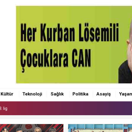
. lig
makam'a ziyaret
Kültür
Teknoloji
Sağlık
Politika
Asayiş
Yaşa
 kadro
. lig
makam'a ziyaret