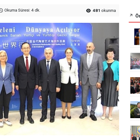
Okuma Süresi: 4 dk.
481
okunma
Ön