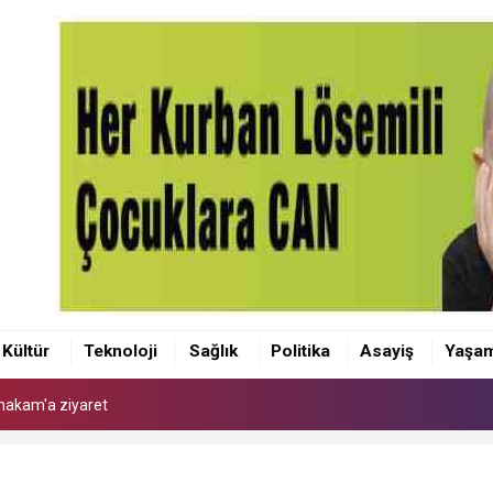
makam'a ziyaret
 Kaymakamı Akçay'a ziyaret
Kültür
Teknoloji
Sağlık
Politika
Asayiş
Yaşa
anı Olcay Yılmaz oldu
makam'a ziyaret
 Kaymakamı Akçay'a ziyaret