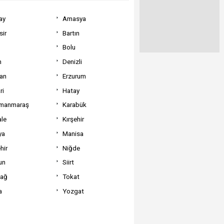
ay
Amasya
sir
Bartın
Bolu
m
Denizli
can
Erzurum
ri
Hatay
manmaraş
Karabük
ale
Kırşehir
ya
Manisa
hir
Niğde
un
Siirt
dağ
Tokat
a
Yozgat