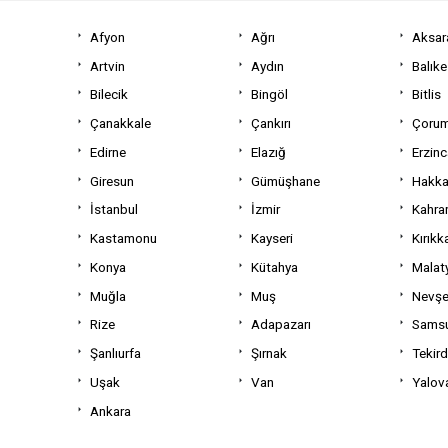
Afyon
Ağrı
Aksar
Artvin
Aydın
Balıke
Bilecik
Bingöl
Bitlis
Çanakkale
Çankırı
Çoru
Edirne
Elazığ
Erzin
Giresun
Gümüşhane
Hakka
İstanbul
İzmir
Kahra
Kastamonu
Kayseri
Kırıkk
Konya
Kütahya
Malat
Muğla
Muş
Nevşe
Rize
Adapazarı
Sams
Şanlıurfa
Şırnak
Tekir
Uşak
Van
Yalov
Ankara