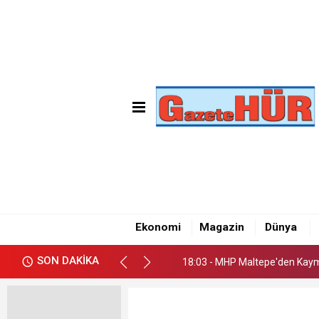
18:03 - MHP Maltepe'den Kay
18:09 - Emre Gün'den Maltepe
Ekonomi
Magazin
Dünya
18:05 - CHP Maltepe İlçe Başk
SON DAKİKA
18:03 - MHP Maltepe'den Kay
18:09 - Emre Gün'den Maltepe