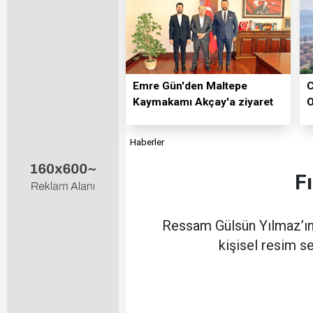
Emre Gün'den Maltepe
C
Kaymakamı Akçay'a ziyaret
O
Haberler
F
Ressam Gülsün Yılmaz’ın,
kişisel resim se