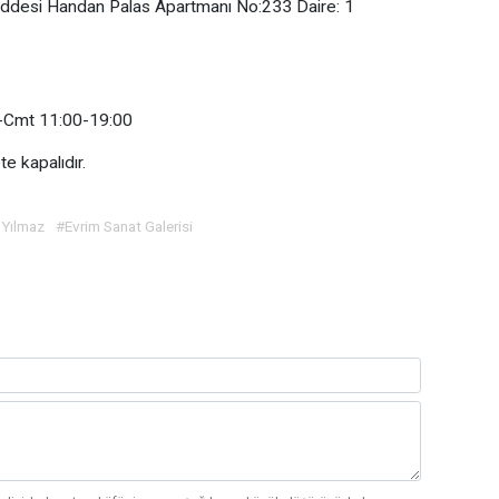
ddesi Handan Palas Apartmanı No:233 Daire: 1
Cmt 11:00-19:00
e kapalıdır.
 Yılmaz
#Evrim Sanat Galerisi