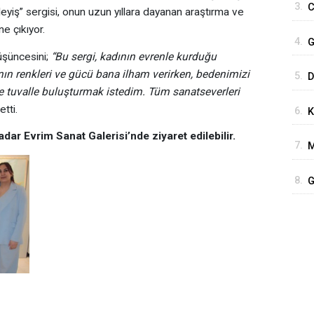
3.
C
leyiş” sergisi, onun uzun yıllara dayanan araştırma ve
P
e çıkıyor.
4.
G
üşüncesini;
“Bu sergi, kadının evrenle kurduğu
H
n renkleri ve gücü bana ilham verirken, bedenimizi
5.
D
i de tuvalle buluşturmak istedim. Tüm sanatseverleri
b
tti.
6.
K
adar Evrim Sanat Galerisi’nde ziyaret edilebilir.
7.
M
8.
G