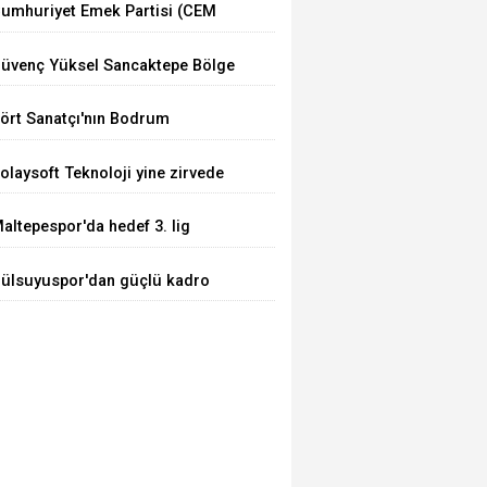
umhuriyet Emek Partisi (CEM
arti) Kuruldu
üvenç Yüksel Sancaktepe Bölge
astanesinde.
ört Sanatçı'nın Bodrum
uluşması
olaysoft Teknoloji yine zirvede
altepespor'da hedef 3. lig
ülsuyuspor'dan güçlü kadro