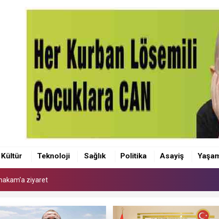
makam'a ziyaret
 Kaymakamı Akçay'a ziyaret
Kültür
Teknoloji
Sağlık
Politika
Asayiş
Yaşa
anı Olcay Yılmaz oldu
makam'a ziyaret
 Kaymakamı Akçay'a ziyaret