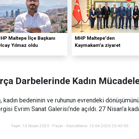
HP Maltepe İlçe Başkanı
MHP Maltepe'den
lcay Yılmaz oldu
Kaymakam'a ziyaret
ırça Darbelerinde Kadın Mücadele
 kadın bedeninin ve ruhunun evrendeki dönüşümünü e
rgisi Evrim Sanat Galerisi’nde açıldı. 27 Nisan'a ka
Yayın: 13 Nisan 2025 - Pazar - Güncelleme: 13.04.2025 20:45:00