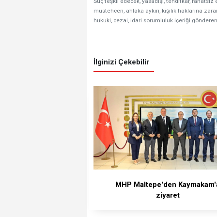
Suç teşkil edecek, yasadışı, tehditkar, rahatsız 
müstehcen, ahlaka aykırı, kişilik haklarına zarar
hukuki, cezai, idari sorumluluk içeriği gönderen
İlginizi Çekebilir
MHP Maltepe'den Kaymakam'
ziyaret