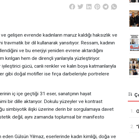
ve gelişen evrende kadınların maruz kaldığı haksızlık ve
ni travmatik bir dil kullanarak yansıtıyor. Ressam, kadının
lendiğini ve bu enerjiyi yeniden evrene aktardığını
m kırılgan hem de dirençli yanlarıyla yüzleştiriyor.
iyileştirici gücü, canlı renkler ve kalın boya katmanlarıyla
ler gibi doğal motifler ise fırça darbeleriyle portrelere
erinin iç içe geçtiği 31 eser, sanatçının hayat
Ço
imi bir dille aktarıyor. Dokulu yüzeyler ve kontrast
uğu simbiyotik ilişki üzerine derin bir sorgulamaya davet
1.
O
 estetik değil, aynı zamanda toplumsal bir manifesto
H
2.
“
y
 eden Gülsün Yılmaz, eserlerinde kadın kimliği, doğa ve