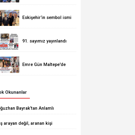
Eskişehir’in sembol ismi
Alaattin Çoban
91. sayımız yayınlandı
Emre Gün Maltepe'de
Güven Tazeledi
k Okunanlar
ğuzhan Bayrak’tan Anlamlı
ediyeler
İş arayan değil, aranan kişi
etiştiriyoruz”