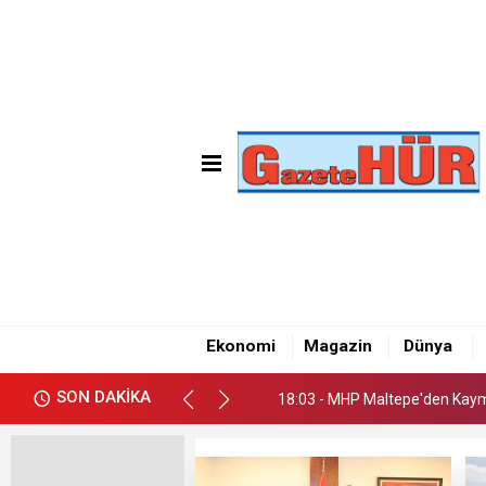
18:03 - MHP Maltepe'den Kay
18:09 - Emre Gün'den Maltepe
Ekonomi
Magazin
Dünya
18:05 - CHP Maltepe İlçe Başk
SON DAKİKA
18:03 - MHP Maltepe'den Kay
18:09 - Emre Gün'den Maltepe