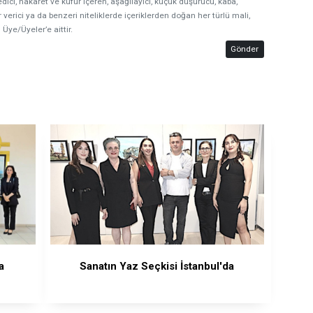
edici, hakaret ve küfür içeren, aşağılayıcı, küçük düşürücü, kaba,
 verici ya da benzeri niteliklerde içeriklerden doğan her türlü mali,
 Üye/Üyeler’e aittir.
Gönder
a
Sanatın Yaz Seçkisi İstanbul'da