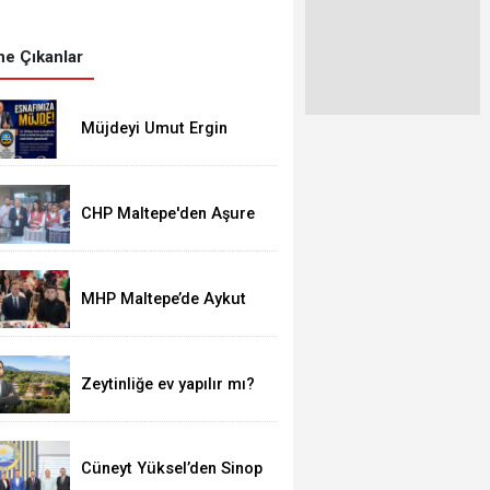
e Çıkanlar
Müjdeyi Umut Ergin
verdi
CHP Maltepe'den Aşure
İkrâmı
MHP Maltepe’de Aykut
Doğan yeniden başkan
Zeytinliğe ev yapılır mı?
Cüneyt Yüksel’den Sinop
Spor’a destek ziyareti