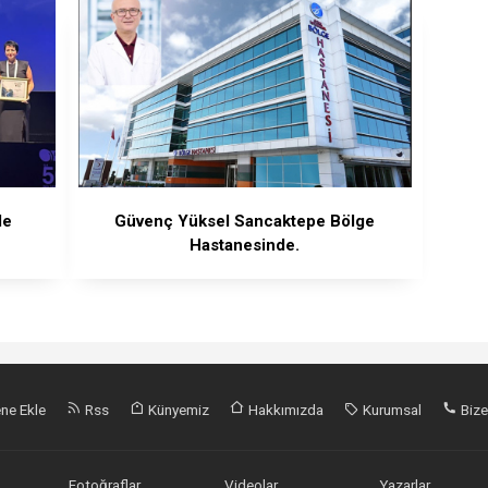
de
Güvenç Yüksel Sancaktepe Bölge
Hastanesinde.
ne Ekle
Rss
Künyemiz
Hakkımızda
Kurumsal
Bize
Fotoğraflar
Videolar
Yazarlar