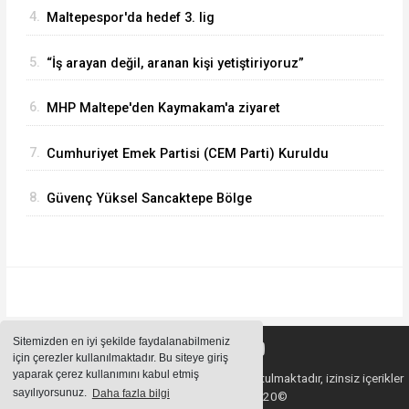
4.
Maltepespor'da hedef 3. lig
5.
“İş arayan değil, aranan kişi yetiştiriyoruz”
6.
MHP Maltepe'den Kaymakam'a ziyaret
7.
Cumhuriyet Emek Partisi (CEM Parti) Kuruldu
8.
Güvenç Yüksel Sancaktepe Bölge
Hastanesinde.
Sitemizden en iyi şekilde faydalanabilmeniz
için çerezler kullanılmaktadır. Bu siteye giriş
yaparak çerez kullanımını kabul etmiş
Sitemizde bulunan içeriklerin tüm hakları saklı tutulmaktadır, izinsiz içerikler
sayılıyorsunuz.
Daha fazla bilgi
kullanılamaz. Copyright 2020©