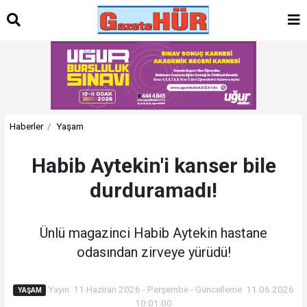
Haberler
Yaşam
Habib Aytekin'i kanser bile
durduramadı!
Ünlü magazinci Habib Aytekin hastane
odasından zirveye yürüdü!
Yayın: 11 Haziran 2026 - Perşembe - Güncelleme: 11.06.2026
YAŞAM
10:01:00