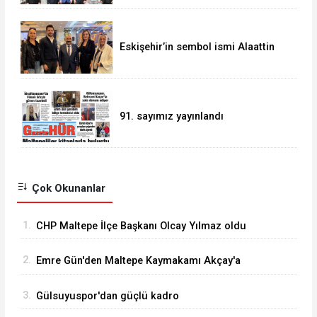
Eskişehir’in sembol ismi Alaattin
Çoban
91. sayımız yayınlandı
Çok Okunanlar
1.
CHP Maltepe İlçe Başkanı Olcay Yılmaz oldu
2.
Emre Gün'den Maltepe Kaymakamı Akçay'a
ziyaret
3.
Gülsuyuspor'dan güçlü kadro