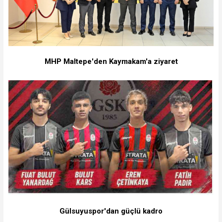
MHP Maltepe'den Kaymakam'a ziyaret
Gülsuyuspor'dan güçlü kadro