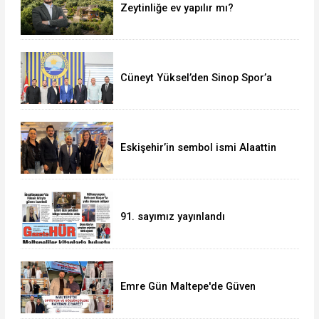
Zeytinliğe ev yapılır mı?
Cüneyt Yüksel’den Sinop Spor’a
destek ziyareti
Eskişehir’in sembol ismi Alaattin
Çoban
91. sayımız yayınlandı
Emre Gün Maltepe'de Güven
Tazeledi