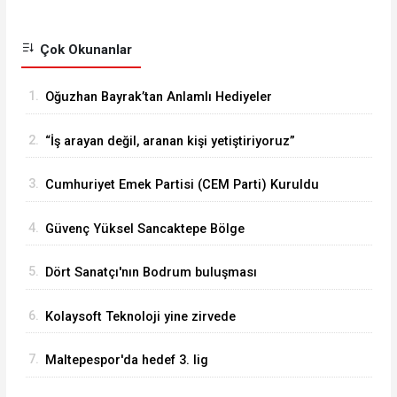
Çok Okunanlar
1.
Oğuzhan Bayrak’tan Anlamlı Hediyeler
2.
“İş arayan değil, aranan kişi yetiştiriyoruz”
3.
Cumhuriyet Emek Partisi (CEM Parti) Kuruldu
4.
Güvenç Yüksel Sancaktepe Bölge
Hastanesinde.
5.
Dört Sanatçı'nın Bodrum buluşması
6.
Kolaysoft Teknoloji yine zirvede
7.
Maltepespor'da hedef 3. lig