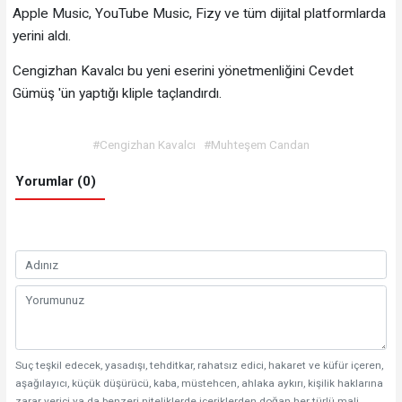
Apple Music, YouTube Music, Fizy ve tüm dijital platformlarda
yerini aldı.
Cengizhan Kavalcı bu yeni eserini yönetmenliğini Cevdet
Gümüş 'ün yaptığı kliple taçlandırdı.
#Cengizhan Kavalcı
#Muhteşem Candan
Yorumlar (0)
Suç teşkil edecek, yasadışı, tehditkar, rahatsız edici, hakaret ve küfür içeren,
aşağılayıcı, küçük düşürücü, kaba, müstehcen, ahlaka aykırı, kişilik haklarına
zarar verici ya da benzeri niteliklerde içeriklerden doğan her türlü mali,