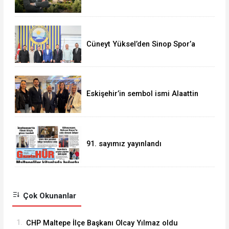
Cüneyt Yüksel’den Sinop Spor’a
destek ziyareti
Eskişehir’in sembol ismi Alaattin
Çoban
91. sayımız yayınlandı
Çok Okunanlar
1.
CHP Maltepe İlçe Başkanı Olcay Yılmaz oldu