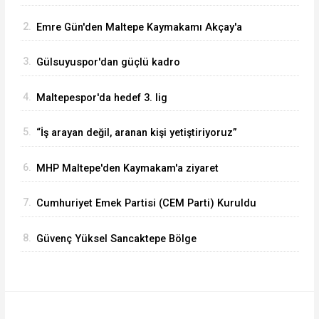
2.
Emre Gün'den Maltepe Kaymakamı Akçay'a
ziyaret
3.
Gülsuyuspor'dan güçlü kadro
4.
Maltepespor'da hedef 3. lig
5.
“İş arayan değil, aranan kişi yetiştiriyoruz”
6.
MHP Maltepe'den Kaymakam'a ziyaret
7.
Cumhuriyet Emek Partisi (CEM Parti) Kuruldu
8.
Güvenç Yüksel Sancaktepe Bölge
Hastanesinde.