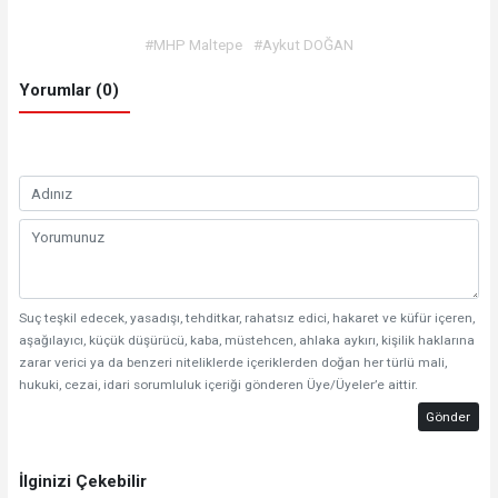
#MHP Maltepe
#Aykut DOĞAN
Yorumlar (0)
Suç teşkil edecek, yasadışı, tehditkar, rahatsız edici, hakaret ve küfür içeren,
aşağılayıcı, küçük düşürücü, kaba, müstehcen, ahlaka aykırı, kişilik haklarına
zarar verici ya da benzeri niteliklerde içeriklerden doğan her türlü mali,
hukuki, cezai, idari sorumluluk içeriği gönderen Üye/Üyeler’e aittir.
Gönder
İlginizi Çekebilir