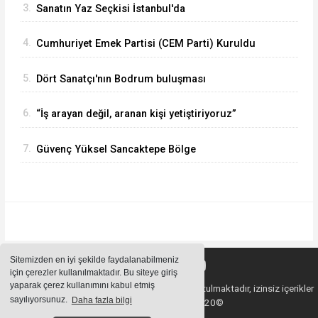
3.
Sanatın Yaz Seçkisi İstanbul'da
4.
Cumhuriyet Emek Partisi (CEM Parti) Kuruldu
5.
Dört Sanatçı'nın Bodrum buluşması
6.
“İş arayan değil, aranan kişi yetiştiriyoruz”
7.
Güvenç Yüksel Sancaktepe Bölge
Hastanesinde.
Sitemizden en iyi şekilde faydalanabilmeniz
için çerezler kullanılmaktadır. Bu siteye giriş
yaparak çerez kullanımını kabul etmiş
Sitemizde bulunan içeriklerin tüm hakları saklı tutulmaktadır, izinsiz içerikler
sayılıyorsunuz.
Daha fazla bilgi
kullanılamaz. Copyright 2020©