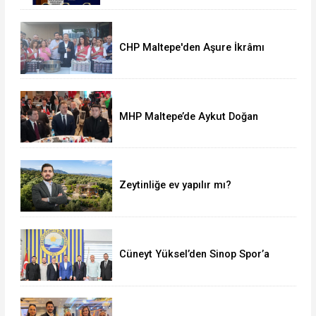
CHP Maltepe'den Aşure İkrâmı
MHP Maltepe’de Aykut Doğan
yeniden başkan
Zeytinliğe ev yapılır mı?
Cüneyt Yüksel’den Sinop Spor’a
destek ziyareti