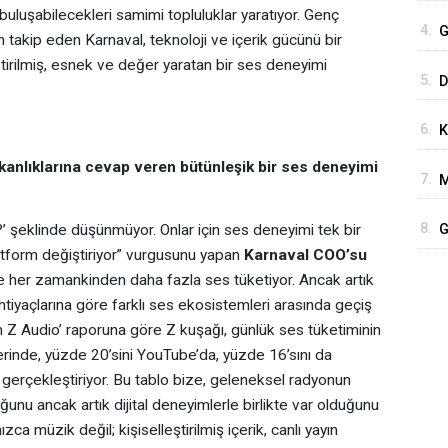
P
a buluşabilecekleri samimi topluluklar yaratıyor. Genç
4.
G
 takip eden Karnaval, teknoloji ve içerik gücünü bir
H
eştirilmiş, esnek ve değer yaratan bir ses deneyimi
5.
D
b
6.
K
kanlıklarına cevap veren bütünleşik bir ses deneyimi
7.
M
8.
G
?’ şeklinde düşünmüyor. Onlar için ses deneyimi tek bir
atform değiştiriyor” vurgusunu yapan
Karnaval COO’su
ne her zamankinden daha fazla ses tüketiyor. Ancak artık
ihtiyaçlarına göre farklı ses ekosistemleri arasında geçiş
 Z Audio’ raporuna göre Z kuşağı, günlük ses tüketiminin
rinde, yüzde 20’sini YouTube’da, yüzde 16’sını da
erçekleştiriyor. Bu tablo bize, geleneksel radyonun
ğunu ancak artık dijital deneyimlerle birlikte var olduğunu
zca müzik değil; kişiselleştirilmiş içerik, canlı yayın