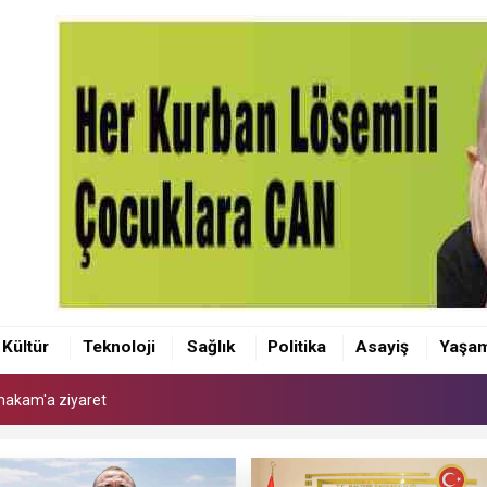
makam'a ziyaret
 Kaymakamı Akçay'a ziyaret
Kültür
Teknoloji
Sağlık
Politika
Asayiş
Yaşa
anı Olcay Yılmaz oldu
makam'a ziyaret
 Kaymakamı Akçay'a ziyaret