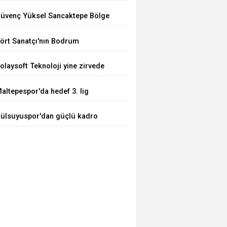
arti) Kuruldu
üvenç Yüksel Sancaktepe Bölge
astanesinde.
ört Sanatçı'nın Bodrum
uluşması
olaysoft Teknoloji yine zirvede
altepespor'da hedef 3. lig
ülsuyuspor'dan güçlü kadro