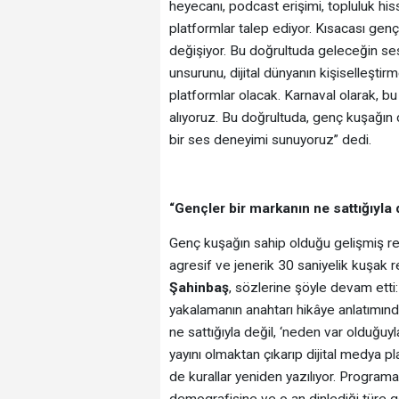
heyecanı, podcast erişimi, topluluk his
platformlar talep ediyor. Kısacası gen
değişiyor. Bu doğrultuda geleceğin ses
unsurunu, dijital dünyanın kişiselleştirme
platformlar olacak. Karnaval olarak, b
alıyoruz. Bu doğrultuda, genç kuşağın 
bir ses deneyimi sunuyoruz” dedi.
“Gençler bir markanın ne sattığıyla 
Genç kuşağın sahip olduğu gelişmiş rek
agresif ve jenerik 30 saniyelik kuşak 
Şahinbaş
, sözlerine şöyle devam ett
yakalamanın anahtarı hikâye anlatımınd
ne sattığıyla değil, ‘neden var olduğuyl
yayını olmaktan çıkarıp dijital medya p
de kurallar yeniden yazılıyor. Program
demografisine ve o an dinlediği türe g