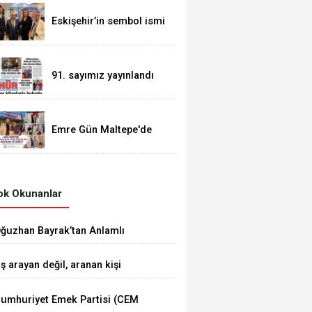
Eskişehir’in sembol ismi
Alaattin Çoban
91. sayımız yayınlandı
Emre Gün Maltepe'de
Güven Tazeledi
k Okunanlar
ğuzhan Bayrak’tan Anlamlı
ediyeler
İş arayan değil, aranan kişi
etiştiriyoruz”
umhuriyet Emek Partisi (CEM