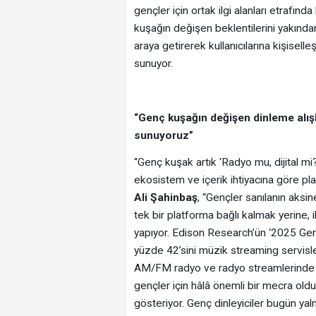
gençler için ortak ilgi alanları etrafınd
kuşağın değişen beklentilerini yakından
araya getirerek kullanıcılarına kişisell
sunuyor.
“Genç kuşağın değişen dinleme alış
sunuyoruz”
“Genç kuşak artık ‘Radyo mu, dijital mi
ekosistem ve içerik ihtiyacına göre pl
Ali Şahinbaş
, “Gençler sanılanın aksi
tek bir platforma bağlı kalmak yerine, 
yapıyor. Edison Research’ün ‘2025 Gen
yüzde 42’sini müzik streaming servisle
AM/FM radyo ve radyo streamlerinde g
gençler için hâlâ önemli bir mecra oldu
gösteriyor. Genç dinleyiciler bugün yalnı