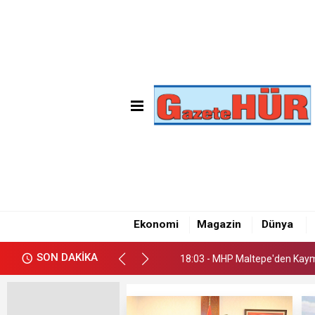
18:03 - MHP Maltepe'den Kay
18:09 - Emre Gün'den Maltepe
Ekonomi
Magazin
Dünya
18:05 - CHP Maltepe İlçe Başk
SON DAKİKA
18:03 - MHP Maltepe'den Kay
18:09 - Emre Gün'den Maltepe