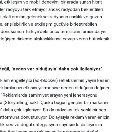
si, etkileşim ve mobil deneyimi bir arada sunan hibrit
çler radyoyu terk etmiyor ancak radyodan beklentileri
 platformları geleneksel radyonun canlılık ve güven
, erişilebilirlik ve etkileşim gücüyle birleştirebilen
u dönüşümün Türkiye’deki öncü temsilcileri arasında yer
değişen dinleme alışkanlıklarına cevap veren bütünleşik
değil, ‘neden var olduğuyla’ daha çok ilgileniyor”
lam engelleyici (ad-blocker) reflekslerinin yayını kesen,
reklamlarının etkisini yitirmesine neden olduğuna değinen
i: “Reklamlarda samimiyet arayan yeni jenerasyonu
a (Storytelling) saklı. Çünkü bugün gençler bir markanın
a’ daha çok ilgileniyor. Bu da radyoları tek yönlü bir ses
latformuna dönüştürüyor. Dolayısıyla reklam verenler için
atik ses ve doğal entegrasyon sayesinde dinleyicinin
öre özelleşen ses reklamları ile program içi doğal