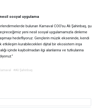
 nesil sosyal uygulama
erlendirmelerde bulunan Karnaval COO’su Ali Şahinbaş, şu
a geçireceğimiz yeni nesil sosyal uygulamamızla dinleme
 taşımayı hedefliyoruz. Gençlerin müzik ekseninde, kendi
ık etkileşim kurabilecekleri dijital bir ekosistem inşa
lığı içinde kaybolmadan ilgi alanlarına ve tutkularına
ıyoruz.”
Karnaval
#Ali Şahinbaş