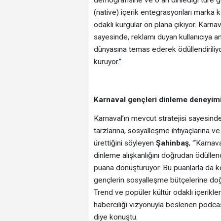
(native) içerik entegrasyonları marka k
odaklı kurgular ön plana çıkıyor. Karna
sayesinde, reklamı duyan kullanıcıya an
dünyasına temas ederek ödüllendirili
kuruyor.”
Karnaval gençleri dinleme deneyimi
Karnaval’ın mevcut stratejisi sayesin
tarzlarına, sosyalleşme ihtiyaçlarına v
ürettiğini söyleyen
Şahinbaş
, “‘Karna
dinleme alışkanlığını doğrudan ödüllend
puana dönüştürüyor. Bu puanlarla da kon
gençlerin sosyalleşme bütçelerine do
Trend ve popüler kültür odaklı içerikle
haberciliği vizyonuyla beslenen podcast’
diye konuştu.