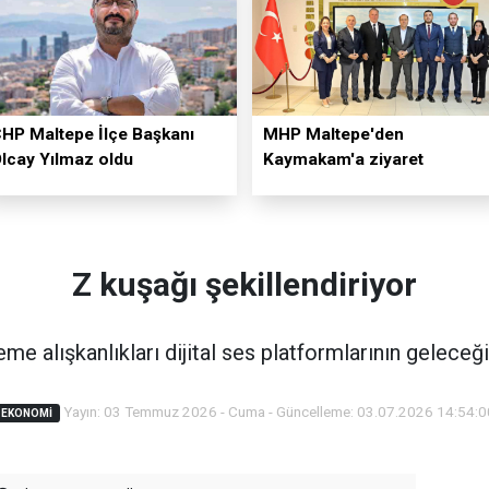
HP Maltepe İlçe Başkanı
MHP Maltepe'den
lcay Yılmaz oldu
Kaymakam'a ziyaret
Z kuşağı şekillendiriyor
me alışkanlıkları dijital ses platformlarının geleceği
Yayın: 03 Temmuz 2026 - Cuma - Güncelleme: 03.07.2026 14:54:0
EKONOMI