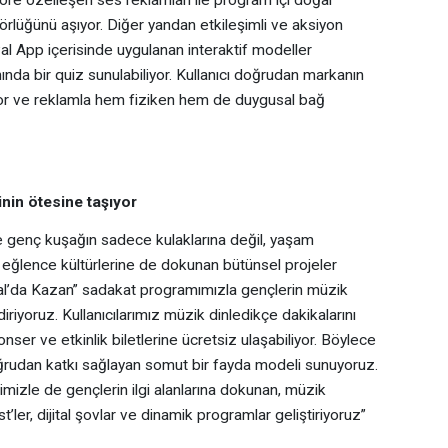
örlüğünü aşıyor. Diğer yandan etkileşimli ve aksiyon
val App içerisinde uygulanan interaktif modeller
ında bir quiz sunulabiliyor. Kullanıcı doğrudan markanın
yor ve reklamla hem fiziken hem de duygusal bağ
nin ötesine taşıyor
de genç kuşağın sadece kulaklarına değil, yaşam
e eğlence kültürlerine de dokunan bütünsel projeler
val’da Kazan” sadakat programımızla gençlerin müzik
iriyoruz. Kullanıcılarımız müzik dinledikçe dakikalarını
ser ve etkinlik biletlerine ücretsiz ulaşabiliyor. Böylece
ğrudan katkı sağlayan somut bir fayda modeli sunuyoruz.
rimizle de gençlerin ilgi alanlarına dokunan, müzik
ler, dijital şovlar ve dinamik programlar geliştiriyoruz”