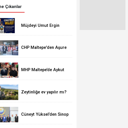
e Çıkanlar
Müjdeyi Umut Ergin
verdi
CHP Maltepe'den Aşure
İkrâmı
MHP Maltepe’de Aykut
Doğan yeniden başkan
Zeytinliğe ev yapılır mı?
Cüneyt Yüksel’den Sinop
Spor’a destek ziyareti