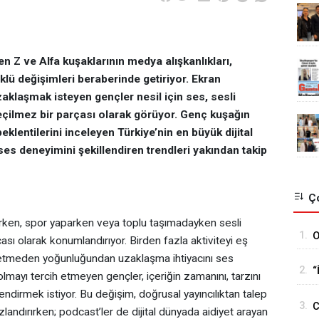
n Z ve Alfa kuşaklarının medya alışkanlıkları,
klü değişimleri beraberinde getiriyor. Ekran
klaşmak isteyen gençler nesil için ses, sesli
eçilmez bir parçası olarak görüyor. Genç kuşağın
eklentilerini inceleyen Türkiye’nin en büyük dijital
es deneyimini şekillendiren trendleri yakından takip
Ço
rken, spor yaparken veya toplu taşımadayken sesli
1.
O
ası olarak konumlandırıyor. Birden fazla aktiviteyi eş
H
betmeden yoğunluğundan uzaklaşma ihtiyacını ses
2.
“
ci olmayı tercih etmeyen gençler, içeriğin zamanını, tarzını
y
lendirmek istiyor. Bu değişim, doğrusal yayıncılıktan talep
3.
C
landırırken; podcast’ler de dijital dünyada aidiyet arayan