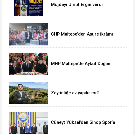
Müjdeyi Umut Ergin verdi
CHP Maltepe'den Aşure İkrâmı
MHP Maltepe’de Aykut Doğan
yeniden başkan
Zeytinliğe ev yapılır mı?
Cüneyt Yüksel’den Sinop Spor’a
destek ziyareti