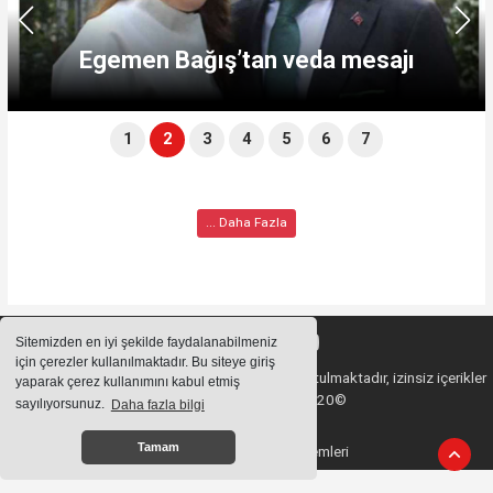
Egemen Bağış’tan veda mesajı
1
2
3
4
5
6
7
... Daha Fazla
Sitemizden en iyi şekilde faydalanabilmeniz
için çerezler kullanılmaktadır. Bu siteye giriş
Sitemizde bulunan içeriklerin tüm hakları saklı tutulmaktadır, izinsiz içerikler
yaparak çerez kullanımını kabul etmiş
kullanılamaz. Copyright 2020©
sayılıyorsunuz.
Daha fazla bilgi
Tamam
Haber Yazılımı:
Haber Sistemleri