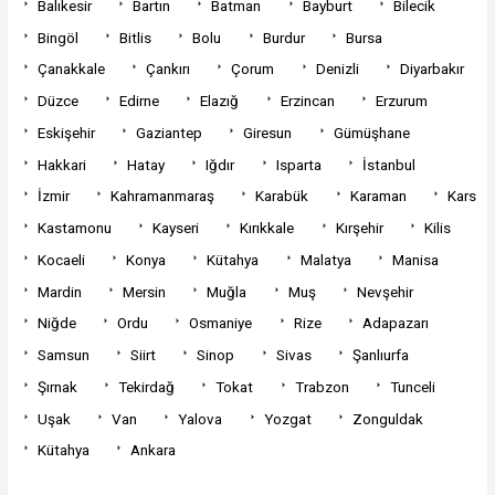
Balıkesir
Bartın
Batman
Bayburt
Bilecik
Bingöl
Bitlis
Bolu
Burdur
Bursa
Çanakkale
Çankırı
Çorum
Denizli
Diyarbakır
Düzce
Edirne
Elazığ
Erzincan
Erzurum
Eskişehir
Gaziantep
Giresun
Gümüşhane
Hakkari
Hatay
Iğdır
Isparta
İstanbul
İzmir
Kahramanmaraş
Karabük
Karaman
Kars
Kastamonu
Kayseri
Kırıkkale
Kırşehir
Kilis
Kocaeli
Konya
Kütahya
Malatya
Manisa
Mardin
Mersin
Muğla
Muş
Nevşehir
Niğde
Ordu
Osmaniye
Rize
Adapazarı
Samsun
Siirt
Sinop
Sivas
Şanlıurfa
Şırnak
Tekirdağ
Tokat
Trabzon
Tunceli
Uşak
Van
Yalova
Yozgat
Zonguldak
Kütahya
Ankara