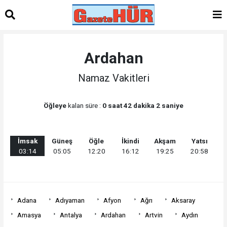
Ardahan
Namaz Vakitleri
Öğleye
kalan süre :
0 saat 42 dakika 2 saniye
İmsak
Güneş
Öğle
İkindi
Akşam
Yatsı
03:14
05:05
12:20
16:12
19:25
20:58
Adana
Adıyaman
Afyon
Ağrı
Aksaray
Amasya
Antalya
Ardahan
Artvin
Aydın