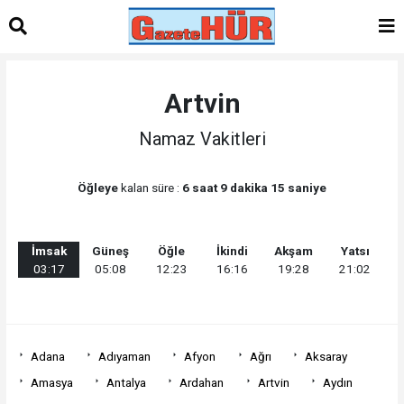
Artvin
Namaz Vakitleri
Öğleye
kalan süre :
6 saat 9 dakika 15 saniye
İmsak
Güneş
Öğle
İkindi
Akşam
Yatsı
03:17
05:08
12:23
16:16
19:28
21:02
Adana
Adıyaman
Afyon
Ağrı
Aksaray
Amasya
Antalya
Ardahan
Artvin
Aydın