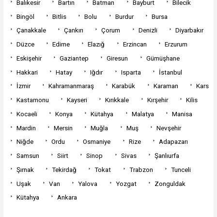
Balıkesir
Bartın
Batman
Bayburt
Bilecik
Bingöl
Bitlis
Bolu
Burdur
Bursa
Çanakkale
Çankırı
Çorum
Denizli
Diyarbakır
Düzce
Edirne
Elazığ
Erzincan
Erzurum
Eskişehir
Gaziantep
Giresun
Gümüşhane
Hakkari
Hatay
Iğdır
Isparta
İstanbul
İzmir
Kahramanmaraş
Karabük
Karaman
Kars
Kastamonu
Kayseri
Kırıkkale
Kırşehir
Kilis
Kocaeli
Konya
Kütahya
Malatya
Manisa
Mardin
Mersin
Muğla
Muş
Nevşehir
Niğde
Ordu
Osmaniye
Rize
Adapazarı
Samsun
Siirt
Sinop
Sivas
Şanlıurfa
Şırnak
Tekirdağ
Tokat
Trabzon
Tunceli
Uşak
Van
Yalova
Yozgat
Zonguldak
Kütahya
Ankara