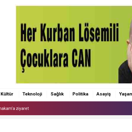
makam'a ziyaret
 Kaymakamı Akçay'a ziyaret
Kültür
Teknoloji
Sağlık
Politika
Asayiş
Yaşa
anı Olcay Yılmaz oldu
makam'a ziyaret
 Kaymakamı Akçay'a ziyaret