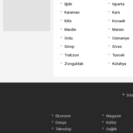
Iğdır
Isparta
Karaman
Kars
Kilis
Kocaeli
Mardin
Mersin
Ordu
Osmaniye
Sinop
Sivas
Trabzon
Tunceli
Zonguldak
Kütahya
Site
Ekonomi
Magazin
Dünya
Kültür
Teknoloji
Sağlık