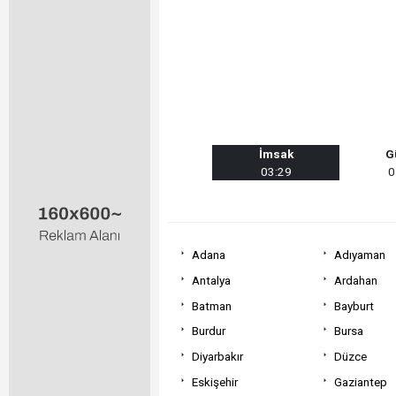
İmsak
G
03:29
0
Adana
Adıyaman
Antalya
Ardahan
Batman
Bayburt
Burdur
Bursa
Diyarbakır
Düzce
Eskişehir
Gaziantep