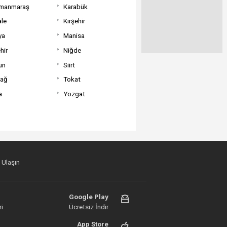
manmaraş
Karabük
ale
Kırşehir
ya
Manisa
hir
Niğde
un
Siirt
dağ
Tokat
a
Yozgat
 Ulaşın
Google Play
i
Ücretsiz İndir
App Store