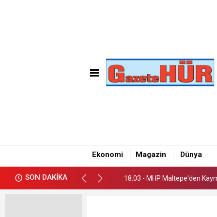
18:03 - MHP Maltepe'den Kay
18:09 - Emre Gün'den Maltepe
Ekonomi
Magazin
Dünya
18:05 - CHP Maltepe İlçe Başk
SON DAKİKA
18:03 - MHP Maltepe'den Kay
18:09 - Emre Gün'den Maltepe