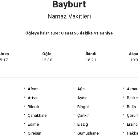
Bayburt
Namaz Vakitleri
Öğleye
kalan süre :
0 saat 55 dakika 41 saniye
üneş
Öğle
İkindi
Akş
5:17
12:30
16:21
19:
Afyon
Ağrı
Aksar
Artvin
Aydın
Balıke
Bilecik
Bingöl
Bitlis
Çanakkale
Çankırı
Çoru
Edirne
Elazığ
Erzin
Giresun
Gümüşhane
Hakka