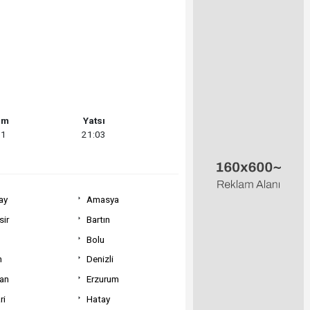
am
Yatsı
31
21:03
ay
Amasya
sir
Bartın
Bolu
m
Denizli
can
Erzurum
ri
Hatay