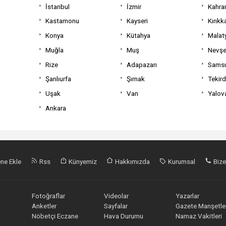
İstanbul
İzmir
Kahra
Kastamonu
Kayseri
Kırıkk
Konya
Kütahya
Malat
Muğla
Muş
Nevşe
Rize
Adapazarı
Sams
Şanlıurfa
Şırnak
Tekir
Uşak
Van
Yalov
Ankara
ne Ekle
Rss
Künyemiz
Hakkımızda
Kurumsal
Bize
Fotoğraflar
Videolar
Yazarlar
Anketler
Sayfalar
Gazete Manşetler
Nöbetçi Eczane
Hava Durumu
Namaz Vakitleri