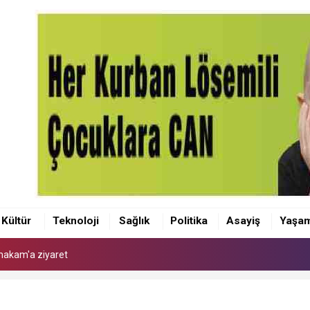
makam'a ziyaret
 Kaymakamı Akçay'a ziyaret
Kültür
Teknoloji
Sağlık
Politika
Asayiş
Yaşa
anı Olcay Yılmaz oldu
makam'a ziyaret
 Kaymakamı Akçay'a ziyaret