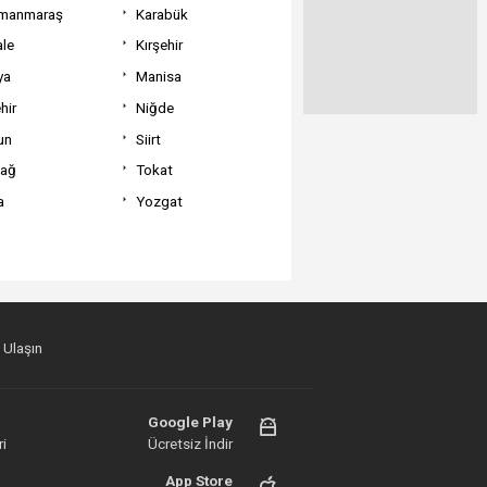
manmaraş
Karabük
ale
Kırşehir
ya
Manisa
hir
Niğde
un
Siirt
dağ
Tokat
a
Yozgat
 Ulaşın
Google Play
i
Ücretsiz İndir
App Store