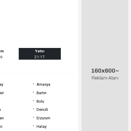
am
Yatsı
46
21:17
ay
Amasya
sir
Bartın
Bolu
m
Denizli
can
Erzurum
ri
Hatay