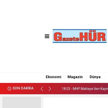
18:03 - MHP Maltepe'den Kay
18:09 - Emre Gün'den Maltepe
Ekonomi
Magazin
Dünya
18:05 - CHP Maltepe İlçe Başk
SON DAKİKA
18:03 - MHP Maltepe'den Kay
18:09 - Emre Gün'den Maltepe