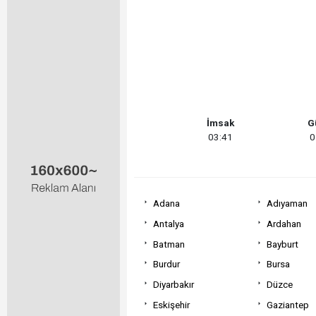
İmsak
G
03:41
0
Adana
Adıyaman
Antalya
Ardahan
Batman
Bayburt
Burdur
Bursa
Diyarbakır
Düzce
Eskişehir
Gaziantep