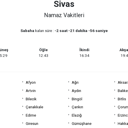
Sivas
Namaz Vakitleri
Sabaha
kalan süre :
-2 saat -21 dakika -56 saniye
üneş
Öğle
İkindi
Akş
5:29
12:43
16:34
19:
Afyon
Ağrı
Aksar
Artvin
Aydın
Balıke
Bilecik
Bingöl
Bitlis
Çanakkale
Çankırı
Çoru
Edirne
Elazığ
Erzin
Giresun
Gümüşhane
Hakka