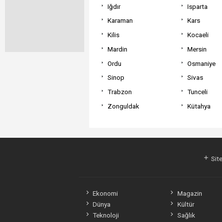
Iğdır
Isparta
Karaman
Kars
Kilis
Kocaeli
Mardin
Mersin
Ordu
Osmaniye
Sinop
Sivas
Trabzon
Tunceli
Zonguldak
Kütahya
Site
Ekonomi
Magazin
Dünya
Kültür
Teknoloji
Sağlık