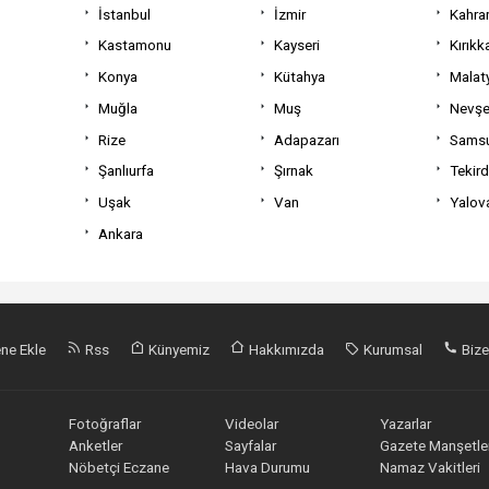
İstanbul
İzmir
Kahra
Kastamonu
Kayseri
Kırıkk
Konya
Kütahya
Malat
Muğla
Muş
Nevşe
Rize
Adapazarı
Sams
Şanlıurfa
Şırnak
Tekir
Uşak
Van
Yalov
Ankara
ne Ekle
Rss
Künyemiz
Hakkımızda
Kurumsal
Bize
Fotoğraflar
Videolar
Yazarlar
Anketler
Sayfalar
Gazete Manşetler
Nöbetçi Eczane
Hava Durumu
Namaz Vakitleri