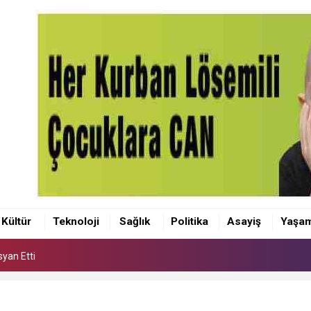
syan Etti
Kültür
Teknoloji
Sağlık
Politika
Asayiş
Yaşa
syan Etti
syan Etti