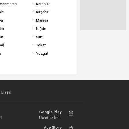
manmaraş
Karabük
ale
Kırşehir
ya
Manisa
hir
Niğde
un
Siirt
dağ
Tokat
a
Yozgat
 Ulaşın
Google Play
i
Ücretsiz İndir
App Store