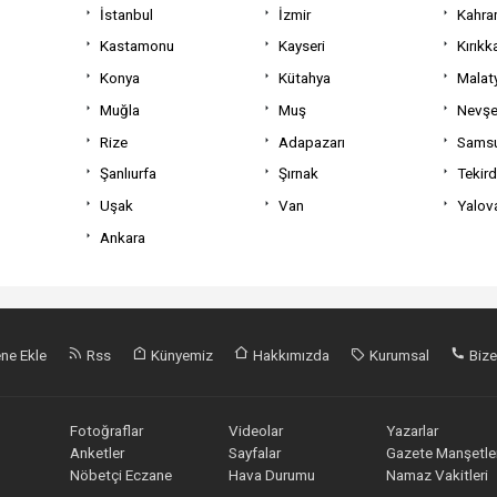
İstanbul
İzmir
Kahra
Kastamonu
Kayseri
Kırıkk
Konya
Kütahya
Malat
Muğla
Muş
Nevşe
Rize
Adapazarı
Sams
Şanlıurfa
Şırnak
Tekir
Uşak
Van
Yalov
Ankara
ne Ekle
Rss
Künyemiz
Hakkımızda
Kurumsal
Bize
Fotoğraflar
Videolar
Yazarlar
Anketler
Sayfalar
Gazete Manşetler
Nöbetçi Eczane
Hava Durumu
Namaz Vakitleri