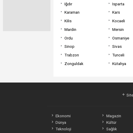
Iğdır
Isparta
Karaman
Kars
Kilis
Kocaeli
Mardin
Mersin
Ordu
Osmaniye
Sinop
Sivas
Trabzon
Tunceli
Zonguldak
Kütahya
Site
Ekonomi
Magazin
Dünya
Kültür
Teknoloji
Sağlık