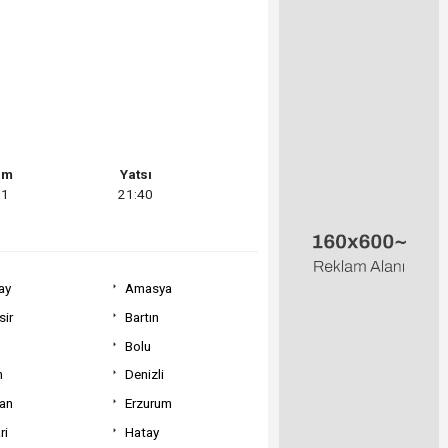
am
Yatsı
11
21:40
ay
Amasya
sir
Bartın
Bolu
m
Denizli
can
Erzurum
ri
Hatay