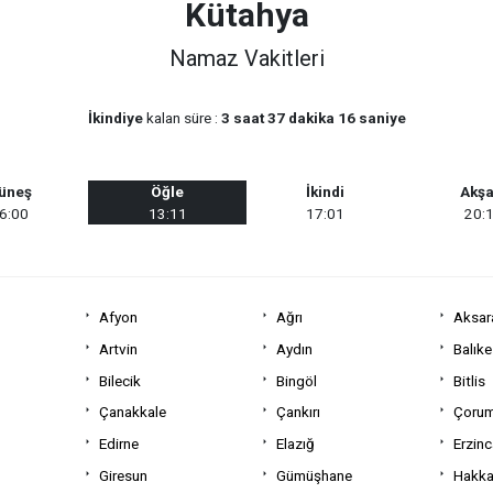
Kütahya
Namaz Vakitleri
İkindiye
kalan süre :
3 saat 37 dakika 16 saniye
üneş
Öğle
İkindi
Akş
6:00
13:11
17:01
20:
Afyon
Ağrı
Aksar
Artvin
Aydın
Balıke
Bilecik
Bingöl
Bitlis
Çanakkale
Çankırı
Çoru
Edirne
Elazığ
Erzin
Giresun
Gümüşhane
Hakka