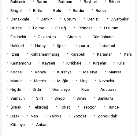
Balıkesir
Bartın
Batman
Bayburt
Bilecik
Bingöl
Bitlis
Bolu
Burdur
Bursa
Çanakkale
Çankırı
Çorum
Denizli
Diyarbakır
Düzce
Edirne
Elazığ
Erzincan
Erzurum
Eskişehir
Gaziantep
Giresun
Gümüşhane
Hakkari
Hatay
Iğdır
Isparta
İstanbul
İzmir
Kahramanmaraş
Karabük
Karaman
Kars
Kastamonu
Kayseri
Kırıkkale
Kırşehir
Kilis
Kocaeli
Konya
Kütahya
Malatya
Manisa
Mardin
Mersin
Muğla
Muş
Nevşehir
Niğde
Ordu
Osmaniye
Rize
Adapazarı
Samsun
Siirt
Sinop
Sivas
Şanlıurfa
Şırnak
Tekirdağ
Tokat
Trabzon
Tunceli
Uşak
Van
Yalova
Yozgat
Zonguldak
Kütahya
Ankara