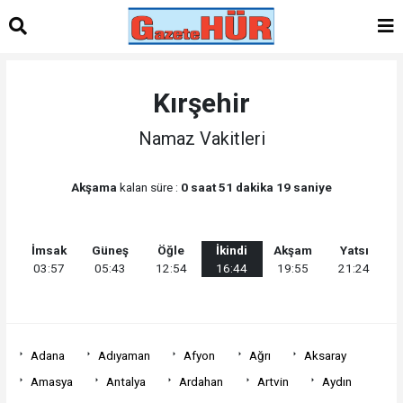
Kırşehir
Namaz Vakitleri
Akşama
kalan süre :
0 saat 51 dakika 19 saniye
İmsak
Güneş
Öğle
İkindi
Akşam
Yatsı
03:57
05:43
12:54
16:44
19:55
21:24
Adana
Adıyaman
Afyon
Ağrı
Aksaray
Amasya
Antalya
Ardahan
Artvin
Aydın