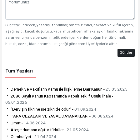
Suç teşkil edecek, yasadışı, tehditkar, rahatsız edici, hakaret ve küfür içeren,
aşağılayıcı, küçük düşürücü, kaba, müstehcen, ahlaka aykırı, kişilik haklarına
zarar verici ya da benzeri niteliklerde içeriklerden doğan her türlü mali,
hukuki, cezai, idari sorumluluk içeriği gönderen Üye/Üyeler’e aittir.
Gönder
Tüm Yazıları
Dernek ve Vakıfların Kamu ile İlişkilerine Dair Kanun -
25.05.2025
2886 Sayılı Kanun Kapsamında Kapalı Teklif Usulü İhale -
05.01.2025
“Dervişin fikri ne ise zikri de odur” -
01.09.2024
PARA CEZALARI VE YASAL DAYANAKLARI -
06.08.2024
Umut -
14.06.2024
Ateşe dumana ağıttır türküler -
21.05.2024
Cumhuriyet -
21.04.2024