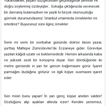
Yukarıdakiler, yaşam süzgecinden geçirildiğinde yerinde ve
doğru söylenmiş özdeyişler... Sokağa çıktığınızda sevinecek
bir davranış bulamazken ne yazık ki birçok olumsuzluğu
görmek durumundasınız. İstanbul ortamında örneklerler mi
istediniz? Buyurunuz size ilginç örnekler:
Serin mi serin bir sonbahar gününde doktor ilacını yazar,
yurttaş Maltepe Zümrütevler’de Eczaneye gider. Görevliye
yazılan kâğıdı uzatır ve beklemededir. Hemen arkasında kaba
ve yüksek sesli bir konuşma duyar. Geri döndüğünde iki
metre gerisinde iri yarı bir gencin bağırmasını görür. İşaret
parmağını dudağına götürür ve ilgili kişiye susmasını işaret
eder.
Sen misin bunu yapan! İri yarı genç, kişiye aniden saldırır!
Gözlüğünü alıp ayakları altında ezer! Kendini yenemez,