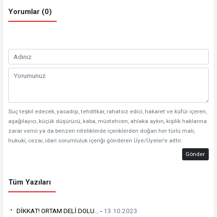
Yorumlar (0)
Suç teşkil edecek, yasadışı, tehditkar, rahatsız edici, hakaret ve küfür içeren,
aşağılayıcı, küçük düşürücü, kaba, müstehcen, ahlaka aykırı, kişilik haklarına
zarar verici ya da benzeri niteliklerde içeriklerden doğan her türlü mali,
hukuki, cezai, idari sorumluluk içeriği gönderen Üye/Üyeler’e aittir.
Gönder
Tüm Yazıları
DİKKAT! ORTAM DELİ DOLU... -
13.10.2023