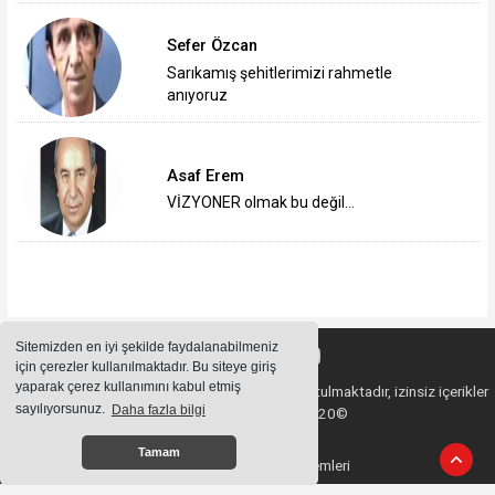
Sefer Özcan
Sarıkamış şehitlerimizi rahmetle
anıyoruz
Asaf Erem
VİZYONER olmak bu değil…
Sitemizden en iyi şekilde faydalanabilmeniz
için çerezler kullanılmaktadır. Bu siteye giriş
yaparak çerez kullanımını kabul etmiş
Sitemizde bulunan içeriklerin tüm hakları saklı tutulmaktadır, izinsiz içerikler
sayılıyorsunuz.
Daha fazla bilgi
kullanılamaz. Copyright 2020©
Tamam
Haber Yazılımı:
Haber Sistemleri