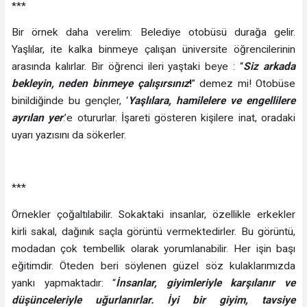
***
Bir örnek daha verelim: Belediye otobüsü durağa gelir.
Yaşlılar, ite kalka binmeye çalışan üniversite öğrencilerinin
arasında kalırlar. Bir öğrenci ileri yaştaki beye : “
Siz arkada
bekleyin, neden binmeye çalışırsınız
!
” demez mi! Otobüse
binildiğinde bu gençler, ‘
Y
aşlılara,
hamilelere ve
engellilere
ayrılan
yer
.’e otururlar. İşareti gösteren kişilere inat, oradaki
uyarı yazısını da sökerler.
***
Örnekler çoğaltılabilir. Sokaktaki insanlar, özellikle erkekler
kirli sakal, dağınık saçla görüntü vermektedirler. Bu görüntü,
modadan çok tembellik olarak yorumlanabilir. Her işin başı
eğitimdir. Öteden beri söylenen güzel söz kulaklarımızda
yankı yapmaktadır: “
İnsanlar, giyimleriyle karşılanır ve
düşünceleriyle uğurlanırlar. İyi bir giyim, tavsiye