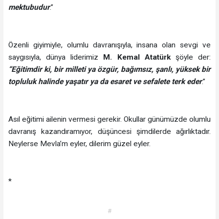
mektubudur
.”
Özenli giyimiyle, olumlu davranışıyla, insana olan sevgi ve
saygısıyla, dünya liderimiz
M. Kemal Atatürk
şöyle der:
“
Eğitimdir ki, bir milleti ya özgür, bağımsız, şanlı, yüksek bir
topluluk halinde yaşatır ya da esaret ve sefalete terk ede
r
.”
Asıl eğitimi ailenin vermesi gerekir. Okullar günümüzde olumlu
davranış kazandıramıyor, düşüncesi şimdilerde ağırlıktadır.
Neylerse Mevla’m eyler, dilerim güzel eyler.
*
#