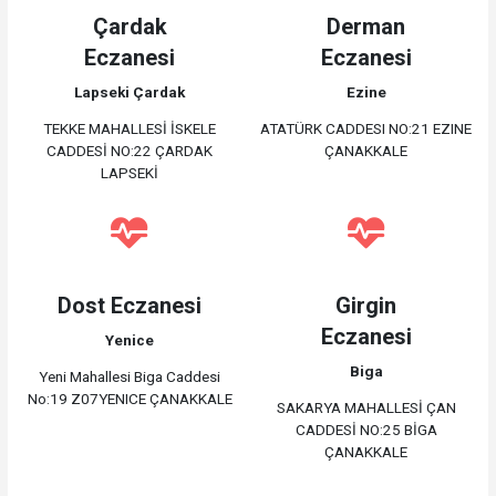
Çardak
Derman
Eczanesi
Eczanesi
Lapseki Çardak
Ezine
TEKKE MAHALLESİ İSKELE
ATATÜRK CADDESI NO:21 EZINE
CADDESİ NO:22 ÇARDAK
ÇANAKKALE
LAPSEKİ
Dost Eczanesi
Girgin
Eczanesi
Yenice
Biga
Yeni Mahallesi Biga Caddesi
No:19 Z07YENICE ÇANAKKALE
SAKARYA MAHALLESİ ÇAN
CADDESİ NO:25 BİGA
ÇANAKKALE