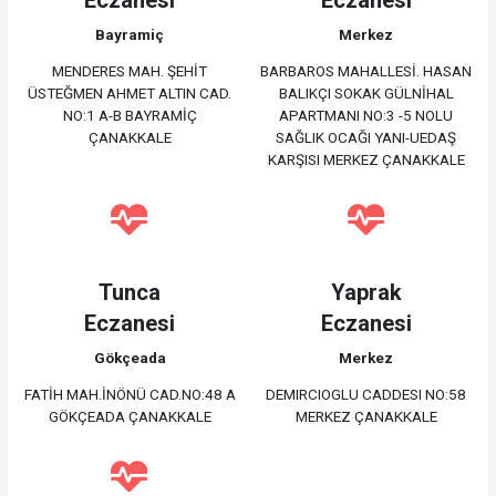
Bayramiç
Merkez
MENDERES MAH. ŞEHİT
BARBAROS MAHALLESİ. HASAN
ÜSTEĞMEN AHMET ALTIN CAD.
BALIKÇI SOKAK GÜLNİHAL
NO:1 A-B BAYRAMİÇ
APARTMANI NO:3 -5 NOLU
ÇANAKKALE
SAĞLIK OCAĞI YANI-UEDAŞ
KARŞISI MERKEZ ÇANAKKALE
Tunca
Yaprak
Eczanesi
Eczanesi
Gökçeada
Merkez
FATİH MAH.İNÖNÜ CAD.NO:48 A
DEMIRCIOGLU CADDESI NO:58
GÖKÇEADA ÇANAKKALE
MERKEZ ÇANAKKALE