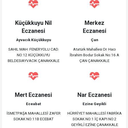
Küçükkuyu Nil
Merkez
Eczanesi
Eczanesi
Ayvacık Küçükkuyu
Çan
SAHIL MAH. FENERYOLU CAD.
Atatürk Mahallesi Dr. Hacı
NO:12 KÜÇÜKKUYU
İbrahim Bodur Sokak No:16 A
BELDESIAYVACIK ÇANAKKALE
ÇAN ÇANAKKALE
Mert Eczanesi
Nar Eczanesi
Eceabat
Ezine Geyikli
İSMETPAŞA MAHALLESİ ZAFER
HÜRRİYET MAHALLESİ FABRİKA
SOKAK NO:11B ECEBAT
SOKAK NO:1 İÇ KAPI NO:2
GEYİKLİ EZİNE ÇANAKKALE