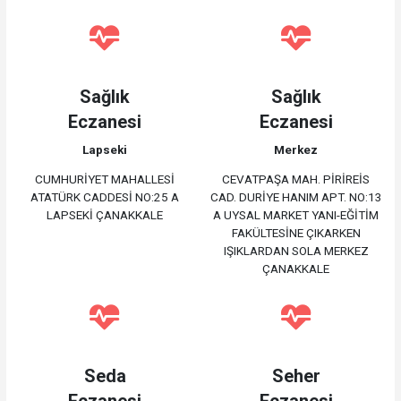
Sağlık
Sağlık
Eczanesi
Eczanesi
Lapseki
Merkez
CUMHURİYET MAHALLESİ
CEVATPAŞA MAH. PİRİREİS
ATATÜRK CADDESİ NO:25 A
CAD. DURİYE HANIM APT. NO:13
LAPSEKİ ÇANAKKALE
A UYSAL MARKET YANI-EĞİTİM
FAKÜLTESİNE ÇIKARKEN
IŞIKLARDAN SOLA MERKEZ
ÇANAKKALE
Seda
Seher
Eczanesi
Eczanesi