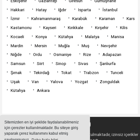
Eskişehir
Gaziantep
Giresun
Gümüşhane
Hakkari
Hatay
Iğdır
Isparta
İstanbul
İzmir
Kahramanmaraş
Karabük
Karaman
Kars
Kastamonu
Kayseri
Kırıkkale
Kırşehir
Kilis
Kocaeli
Konya
Kütahya
Malatya
Manisa
Mardin
Mersin
Muğla
Muş
Nevşehir
Niğde
Ordu
Osmaniye
Rize
Adapazarı
Samsun
Siirt
Sinop
Sivas
Şanlıurfa
Şırnak
Tekirdağ
Tokat
Trabzon
Tunceli
Uşak
Van
Yalova
Yozgat
Zonguldak
Kütahya
Ankara
Sitemizden en iyi şekilde faydalanabilmeniz
için çerezler kullanılmaktadır. Bu siteye giriş
yaparak çerez kullanımını kabul etmiş
Sitemizde bulunan içeriklerin tüm hakları saklı tutulmaktadır, izinsiz içerikler
sayılıyorsunuz.
Daha fazla bilgi