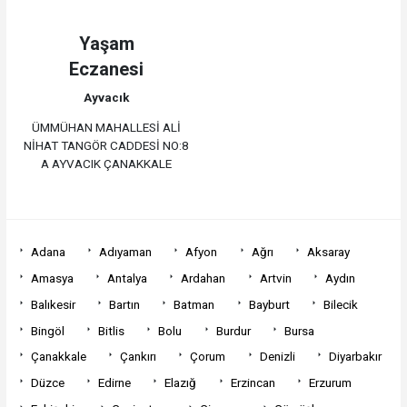
Yaşam
Eczanesi
Ayvacık
ÜMMÜHAN MAHALLESİ ALİ
NİHAT TANGÖR CADDESİ NO:8
A AYVACIK ÇANAKKALE
Adana
Adıyaman
Afyon
Ağrı
Aksaray
Amasya
Antalya
Ardahan
Artvin
Aydın
Balıkesir
Bartın
Batman
Bayburt
Bilecik
Bingöl
Bitlis
Bolu
Burdur
Bursa
Çanakkale
Çankırı
Çorum
Denizli
Diyarbakır
Düzce
Edirne
Elazığ
Erzincan
Erzurum