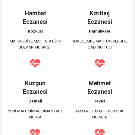
Hambat
Kızıltaş
Eczanesi
Eczanesi
Bozkurt
Pamukkale
MAHMUDİYE MAH. ATATÜRK
YUNUSEMRE MAH. ÜNIVERSITE
BULVARI NO:99 21
CAD. NO:10 B
Kuzgun
Mehmet
Eczanesi
Eczanesi
Çameli
Tavas
YENİ MAH. MİMAR SİNAN CAD.
SAMANLIK MAH. 1008 SOK.
NO:4 A
NO:40 A