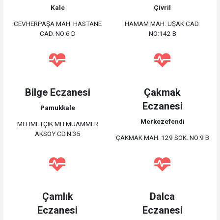
Kale
Çivril
CEVHERPAŞA MAH. HASTANE
HAMAM MAH. UŞAK CAD.
CAD. NO:6 D
NO:142 B
Bilge Eczanesi
Çakmak
Eczanesi
Pamukkale
Merkezefendi
MEHMETÇIK MH.MUAMMER
AKSOY CD.N.35
ÇAKMAK MAH. 129 SOK. NO:9 B
Çamlık
Dalca
Eczanesi
Eczanesi