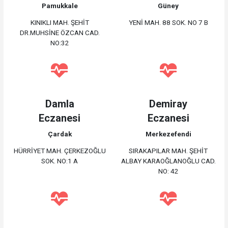
Pamukkale
Güney
KINIKLI MAH. ŞEHİT
YENİ MAH. 88 SOK. NO 7 B
DR.MUHSİNE ÖZCAN CAD.
NO:32
Damla
Demiray
Eczanesi
Eczanesi
Çardak
Merkezefendi
HÜRRİYET MAH. ÇERKEZOĞLU
SIRAKAPILAR MAH. ŞEHİT
SOK. NO:1 A
ALBAY KARAOĞLANOĞLU CAD.
NO: 42