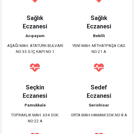
Sağlık
Sağlık
Eczanesi
Eczanesi
Acıpayam
Bekilli
AŞAĞI MAH. ATATÜRK BULVARI
YENİ MAH. MİTHATPAŞA CAD.
NO:33 G İÇ KAPI NO:1
NO:21 A
Seçkin
Sedef
Eczanesi
Eczanesi
Pamukkale
Serinhisar
TOPRAKLIK MAH. 634 SOK.
ORTA MAH.HAMAM SOK.NO:8 A
NO:22 A