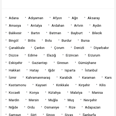
Adana
Adıyaman
Afyon
Ağrı
Aksaray
Amasya
Antalya
Ardahan
Artvin
Aydın
Balıkesir
Bartın
Batman
Bayburt
Bilecik
Bingöl
Bitlis
Bolu
Burdur
Bursa
Çanakkale
Çankırı
Çorum
Denizli
Diyarbakır
Düzce
Edirne
Elazığ
Erzincan
Erzurum
Eskişehir
Gaziantep
Giresun
Gümüşhane
Hakkari
Hatay
Iğdır
Isparta
İstanbul
İzmir
Kahramanmaraş
Karabük
Karaman
Kars
Kastamonu
Kayseri
Kırıkkale
Kırşehir
Kilis
Kocaeli
Konya
Kütahya
Malatya
Manisa
Mardin
Mersin
Muğla
Muş
Nevşehir
Niğde
Ordu
Osmaniye
Rize
Adapazarı
Samsun
Siirt
Sinop
Sivas
Şanlıurfa