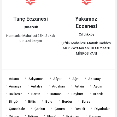
Tunç Eczanesi
Yakamoz
Eczanesi
Çınarcık
Çiftlikköy
Harmanlar Mahallesi 254. Sokak
2 8 Acil karşısı
Çiftlik Mahallesi Atatürk Caddesi
68 2 KAYMAKAMLIK MEYDANI
MİGROS YANI
Adana
Adıyaman
Afyon
Ağrı
Aksaray
Amasya
Antalya
Ardahan
Artvin
Aydın
Balıkesir
Bartın
Batman
Bayburt
Bilecik
Bingöl
Bitlis
Bolu
Burdur
Bursa
Çanakkale
Çankırı
Çorum
Denizli
Diyarbakır
Düzce
Edirne
Elazığ
Erzincan
Erzurum