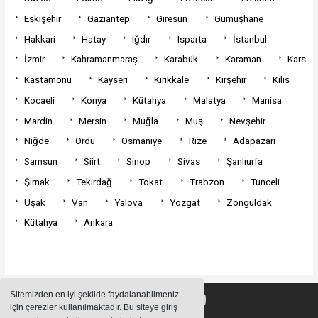
Eskişehir
Gaziantep
Giresun
Gümüşhane
Hakkari
Hatay
Iğdır
Isparta
İstanbul
İzmir
Kahramanmaraş
Karabük
Karaman
Kars
Kastamonu
Kayseri
Kırıkkale
Kırşehir
Kilis
Kocaeli
Konya
Kütahya
Malatya
Manisa
Mardin
Mersin
Muğla
Muş
Nevşehir
Niğde
Ordu
Osmaniye
Rize
Adapazarı
Samsun
Siirt
Sinop
Sivas
Şanlıurfa
Şırnak
Tekirdağ
Tokat
Trabzon
Tunceli
Uşak
Van
Yalova
Yozgat
Zonguldak
Kütahya
Ankara
Sitemizden en iyi şekilde faydalanabilmeniz
için çerezler kullanılmaktadır. Bu siteye giriş