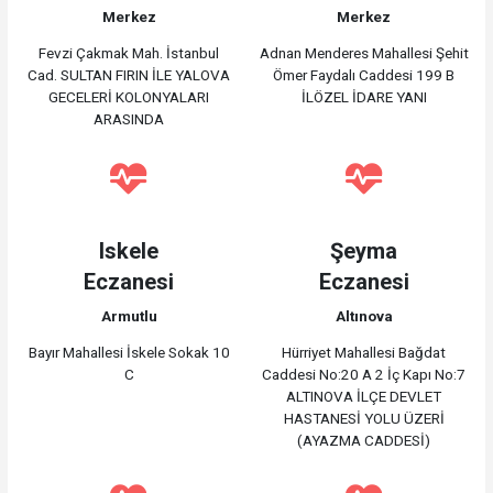
Merkez
Merkez
Fevzi Çakmak Mah. İstanbul
Adnan Menderes Mahallesi Şehit
Cad. SULTAN FIRIN İLE YALOVA
Ömer Faydalı Caddesi 199 B
GECELERİ KOLONYALARI
İLÖZEL İDARE YANI
ARASINDA
Iskele
Şeyma
Eczanesi
Eczanesi
Armutlu
Altınova
Bayır Mahallesi İskele Sokak 10
Hürriyet Mahallesi Bağdat
C
Caddesi No:20 A 2 İç Kapı No:7
ALTINOVA İLÇE DEVLET
HASTANESİ YOLU ÜZERİ
(AYAZMA CADDESİ)