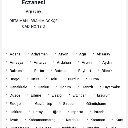
Eczanesi
Arpaçay
ORTA MAH. İBRAHİM GÖKÇE
CAD. NO:18 D
Adana
Adıyaman
Afyon
Ağrı
Aksaray
Amasya
Antalya
Ardahan
Artvin
Aydın
Balıkesir
Bartın
Batman
Bayburt
Bilecik
Bingöl
Bitlis
Bolu
Burdur
Bursa
Çanakkale
Çankırı
Çorum
Denizli
Diyarbakır
Düzce
Edirne
Elazığ
Erzincan
Erzurum
Eskişehir
Gaziantep
Giresun
Gümüşhane
Hakkari
Hatay
Iğdır
Isparta
İstanbul
İzmir
Kahramanmaraş
Karabük
Karaman
Kars