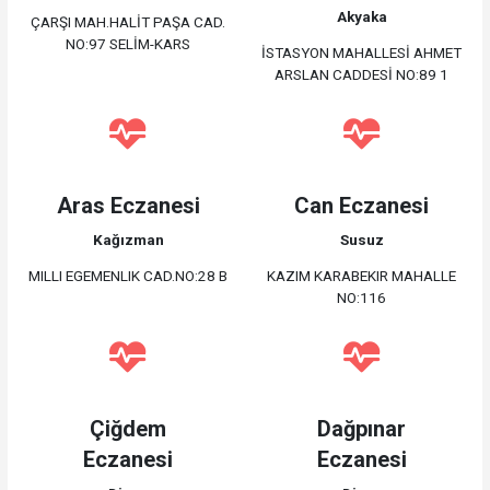
Akyaka
ÇARŞI MAH.HALİT PAŞA CAD.
NO:97 SELİM-KARS
İSTASYON MAHALLESİ AHMET
ARSLAN CADDESİ NO:89 1
Aras Eczanesi
Can Eczanesi
Kağızman
Susuz
MILLI EGEMENLIK CAD.NO:28 B
KAZIM KARABEKIR MAHALLE
NO:116
Çiğdem
Dağpınar
Eczanesi
Eczanesi