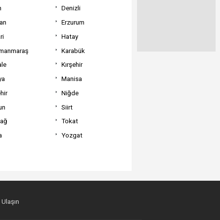
m
Denizli
can
Erzurum
ri
Hatay
manmaraş
Karabük
ale
Kırşehir
ya
Manisa
hir
Niğde
un
Siirt
dağ
Tokat
a
Yozgat
 Ulaşın