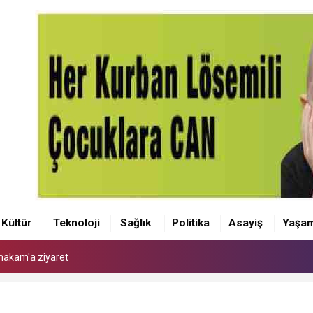
makam'a ziyaret
 Kaymakamı Akçay'a ziyaret
Kültür
Teknoloji
Sağlık
Politika
Asayiş
Yaşa
anı Olcay Yılmaz oldu
makam'a ziyaret
 Kaymakamı Akçay'a ziyaret