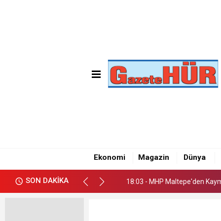
18:03 - MHP Maltepe'den Kay
18:09 - Emre Gün'den Maltepe
Ekonomi
Magazin
Dünya
18:05 - CHP Maltepe İlçe Başk
SON DAKİKA
18:03 - MHP Maltepe'den Kay
18:09 - Emre Gün'den Maltepe