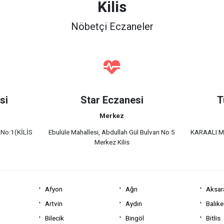
Kilis
Nöbetçi Eczaneler
si
Star Eczanesi
T
Merkez
 No:1(KİLİS
Ebulüle Mahallesi, Abdullah Gül Bulvarı No:5
KARAALI 
Merkez Kilis
Afyon
Ağrı
Aksar
Artvin
Aydın
Balıke
Bilecik
Bingöl
Bitlis