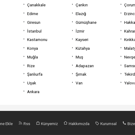
Çanakkale
Çankırı
Çoru
Edirne
Elazığ
Erzin
Giresun
Gümüşhane
Hakka
İstanbul
İzmir
Kahra
Kastamonu
Kayseri
Kırıkk
Konya
Kütahya
Malat
Muğla
Muş
Nevşe
Rize
Adapazarı
Sams
Şanlıurfa
Şırnak
Tekir
Uşak
Van
Yalov
Ankara
ne Ekle
Rss
Künyemiz
Hakkımızda
Kurumsal
Bize