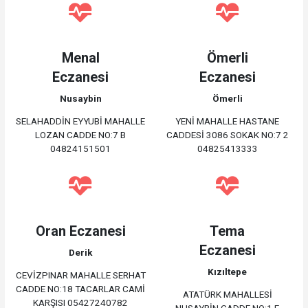
Menal
Ömerli
Eczanesi
Eczanesi
Nusaybin
Ömerli
SELAHADDİN EYYUBİ MAHALLE
YENİ MAHALLE HASTANE
LOZAN CADDE NO:7 B
CADDESİ 3086 SOKAK NO:7 2
04824151501
04825413333
Oran Eczanesi
Tema
Eczanesi
Derik
Kızıltepe
CEVİZPINAR MAHALLE SERHAT
CADDE NO:18 TACARLAR CAMİ
ATATÜRK MAHALLESİ
KARŞISI 05427240782