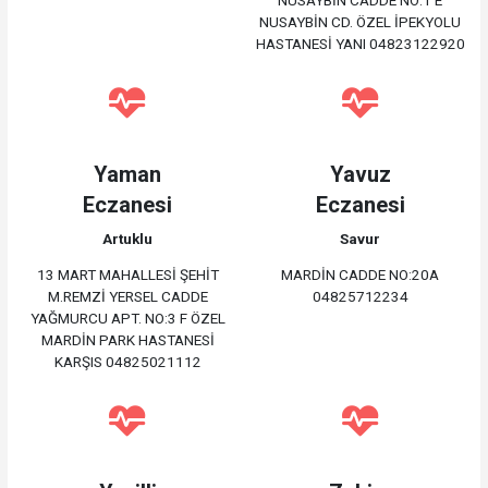
NUSAYBİN CADDE NO:1 E
NUSAYBİN CD. ÖZEL İPEKYOLU
HASTANESİ YANI 04823122920
Yaman
Yavuz
Eczanesi
Eczanesi
Artuklu
Savur
13 MART MAHALLESİ ŞEHİT
MARDİN CADDE NO:20A
M.REMZİ YERSEL CADDE
04825712234
YAĞMURCU APT. NO:3 F ÖZEL
MARDİN PARK HASTANESİ
KARŞIS 04825021112