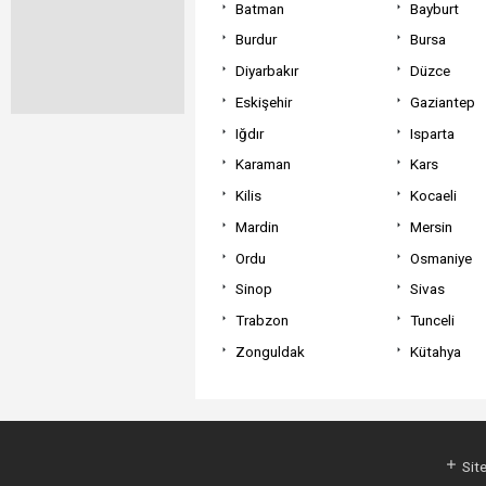
Batman
Bayburt
Burdur
Bursa
Diyarbakır
Düzce
Eskişehir
Gaziantep
Iğdır
Isparta
Karaman
Kars
Kilis
Kocaeli
Mardin
Mersin
Ordu
Osmaniye
Sinop
Sivas
Trabzon
Tunceli
Zonguldak
Kütahya
Site