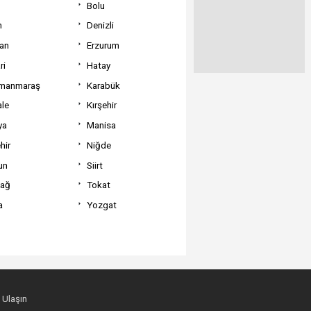
Bolu
m
Denizli
can
Erzurum
ri
Hatay
manmaraş
Karabük
ale
Kırşehir
ya
Manisa
hir
Niğde
un
Siirt
dağ
Tokat
a
Yozgat
 Ulaşın