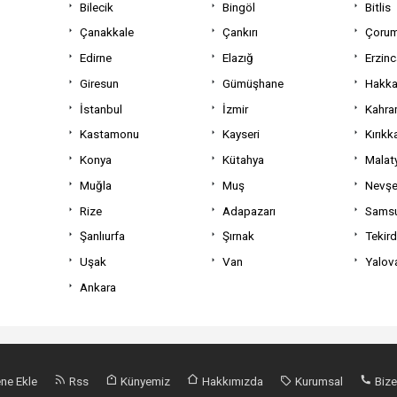
Bilecik
Bingöl
Bitlis
Çanakkale
Çankırı
Çoru
Edirne
Elazığ
Erzin
Giresun
Gümüşhane
Hakka
İstanbul
İzmir
Kahra
Kastamonu
Kayseri
Kırıkk
Konya
Kütahya
Malat
Muğla
Muş
Nevşe
Rize
Adapazarı
Sams
Şanlıurfa
Şırnak
Tekir
Uşak
Van
Yalov
Ankara
ne Ekle
Rss
Künyemiz
Hakkımızda
Kurumsal
Bize