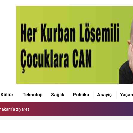
makam'a ziyaret
 Kaymakamı Akçay'a ziyaret
Kültür
Teknoloji
Sağlık
Politika
Asayiş
Yaşa
anı Olcay Yılmaz oldu
makam'a ziyaret
 Kaymakamı Akçay'a ziyaret