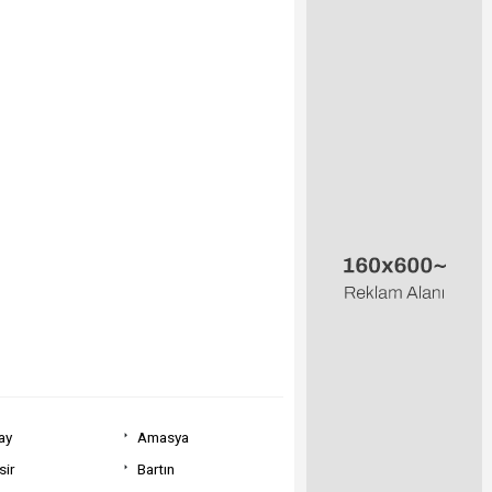
ay
Amasya
sir
Bartın