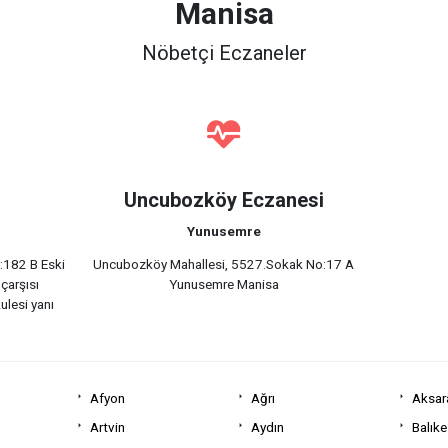
Manisa
Nöbetçi Eczaneler
Uncubozköy Eczanesi
Yunusemre
:182 B Eski
Uncubozköy Mahallesi, 5527.Sokak No:17 A
 çarşısı
Yunusemre Manisa
ulesi yanı
Afyon
Ağrı
Aksar
Artvin
Aydın
Balıke