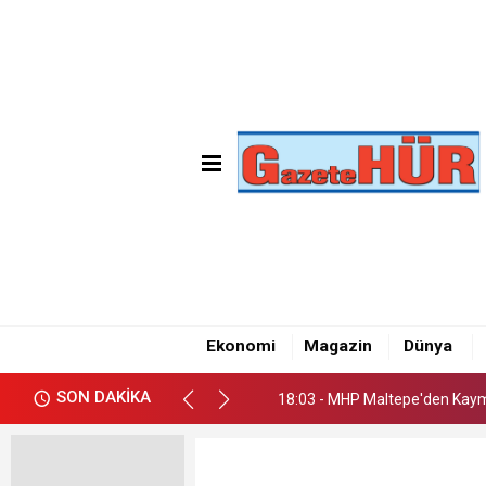
18:03 - MHP Maltepe'den Kay
18:09 - Emre Gün'den Maltepe
Ekonomi
Magazin
Dünya
18:05 - CHP Maltepe İlçe Başk
SON DAKİKA
18:03 - MHP Maltepe'den Kay
18:09 - Emre Gün'den Maltepe