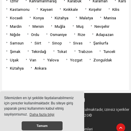
İzmir
Kahramanmaraş
Karabük
Karaman
Kars
Kastamonu
Kayseri
Kırıkkale
Kırşehir
Kilis
Kocaeli
Konya
Kütahya
Malatya
Manisa
Mardin
Mersin
Muğla
Muş
Nevşehir
Niğde
Ordu
Osmaniye
Rize
Adapazarı
Samsun
Siirt
Sinop
Sivas
Şanlıurfa
Şırnak
Tekirdağ
Tokat
Trabzon
Tunceli
Uşak
Van
Yalova
Yozgat
Zonguldak
Kütahya
Ankara
Sitemizden en iyi şekilde faydalanabilmeniz
için çerezler kullanılmaktadır. Bu siteye giriş
yaparak çerez kullanımını kabul etmiş
Sitemizde bulunan içeriklerin tüm hakları saklı tutulmaktadır, izinsiz içerikler
sayılıyorsunuz.
Daha fazla bilgi
kullanılamaz. Copyright 2020©
Tamam
Haber Yazılımı:
Haber Sistemleri