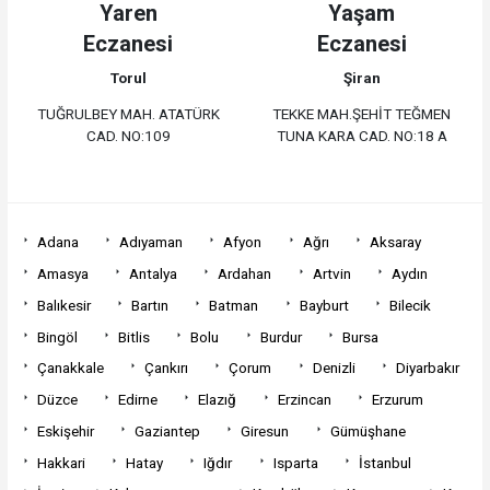
Yaren
Yaşam
Eczanesi
Eczanesi
Torul
Şiran
TUĞRULBEY MAH. ATATÜRK
TEKKE MAH.ŞEHİT TEĞMEN
CAD. NO:109
TUNA KARA CAD. NO:18 A
Adana
Adıyaman
Afyon
Ağrı
Aksaray
Amasya
Antalya
Ardahan
Artvin
Aydın
Balıkesir
Bartın
Batman
Bayburt
Bilecik
Bingöl
Bitlis
Bolu
Burdur
Bursa
Çanakkale
Çankırı
Çorum
Denizli
Diyarbakır
Düzce
Edirne
Elazığ
Erzincan
Erzurum
Eskişehir
Gaziantep
Giresun
Gümüşhane
Hakkari
Hatay
Iğdır
Isparta
İstanbul