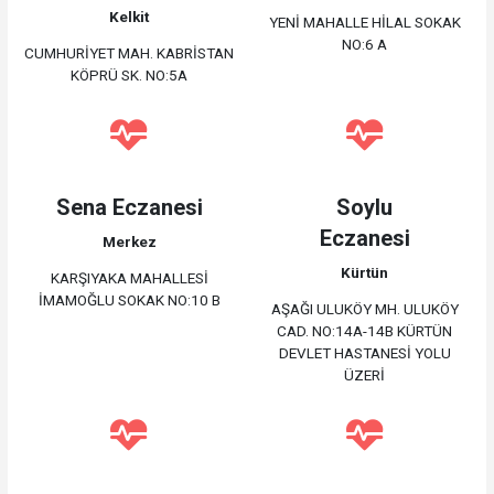
Kelkit
YENİ MAHALLE HİLAL SOKAK
NO:6 A
CUMHURİYET MAH. KABRİSTAN
KÖPRÜ SK. NO:5A
Sena Eczanesi
Soylu
Eczanesi
Merkez
Kürtün
KARŞIYAKA MAHALLESİ
İMAMOĞLU SOKAK NO:10 B
AŞAĞI ULUKÖY MH. ULUKÖY
CAD. NO:14A-14B KÜRTÜN
DEVLET HASTANESİ YOLU
ÜZERİ