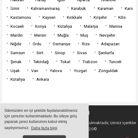
İzmir
Kahramanmaraş
Karabük
Karaman
Kars
Kastamonu
Kayseri
Kırıkkale
Kırşehir
Kilis
Kocaeli
Konya
Kütahya
Malatya
Manisa
Mardin
Mersin
Muğla
Muş
Nevşehir
Niğde
Ordu
Osmaniye
Rize
Adapazarı
Samsun
Siirt
Sinop
Sivas
Şanlıurfa
Şırnak
Tekirdağ
Tokat
Trabzon
Tunceli
Uşak
Van
Yalova
Yozgat
Zonguldak
Kütahya
Ankara
Sitemizden en iyi şekilde faydalanabilmeniz
için çerezler kullanılmaktadır. Bu siteye giriş
yaparak çerez kullanımını kabul etmiş
Sitemizde bulunan içeriklerin tüm hakları saklı tutulmaktadır, izinsiz içerikler
sayılıyorsunuz.
Daha fazla bilgi
kullanılamaz. Copyright 2020©