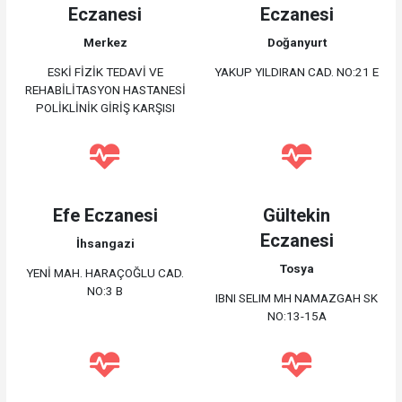
Eczanesi
Eczanesi
Merkez
Doğanyurt
ESKİ FİZİK TEDAVİ VE
YAKUP YILDIRAN CAD. NO:21 E
REHABİLİTASYON HASTANESİ
POLİKLİNİK GİRİŞ KARŞISI
Efe Eczanesi
Gültekin
Eczanesi
İhsangazi
Tosya
YENİ MAH. HARAÇOĞLU CAD.
NO:3 B
IBNI SELIM MH NAMAZGAH SK
NO:13-15A