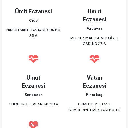
Ümit Eczanesi
Umut
Eczanesi
Cide
Azdavay
NASUH MAH. HASTANE SOK NO.
35 A
MERKEZ MAH. CUMHURİYET
CAD. NO:27 A
Umut
Vatan
Eczanesi
Eczanesi
Şenpazar
Pınarbaşı
CUMHURIYET ALANI NO:28 A
CUMHURIYET MAH.
CUMHURIYET MEYDANI NO:1 B