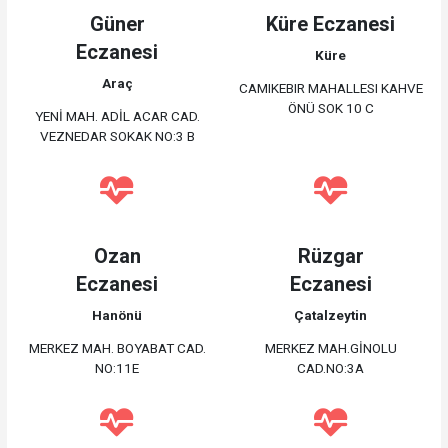
Güner
Küre Eczanesi
Eczanesi
Küre
Araç
CAMIKEBIR MAHALLESI KAHVE
ÖNÜ SOK 10 C
YENİ MAH. ADİL ACAR CAD.
VEZNEDAR SOKAK NO:3 B
Ozan
Rüzgar
Eczanesi
Eczanesi
Hanönü
Çatalzeytin
MERKEZ MAH. BOYABAT CAD.
MERKEZ MAH.GİNOLU
NO:11E
CAD.NO:3A