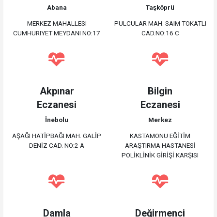
Abana
Taşköprü
MERKEZ MAHALLESI
PULCULAR MAH. SAIM TOKATLI
CUMHURIYET MEYDANI NO:17
CAD.NO:16 C
Akpınar
Bilgin
Eczanesi
Eczanesi
İnebolu
Merkez
AŞAĞI HATİPBAĞI MAH. GALİP
KASTAMONU EĞİTİM
DENİZ CAD. NO:2 A
ARAŞTIRMA HASTANESİ
POLİKLİNİK GİRİŞİ KARŞISI
Damla
Değirmenci