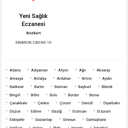
Yeni Sağlık
Eczanesi
Bozkurt
SINARCIK CAD.NO:10
Adana
Adıyaman
Afyon
Ağrı
Aksaray
Amasya
Antalya
Ardahan
Artvin
Aydın
Balıkesir
Bartın
Batman
Bayburt
Bilecik
Bingöl
Bitlis
Bolu
Burdur
Bursa
Çanakkale
Çankırı
Çorum
Denizli
Diyarbakır
Düzce
Edirne
Elazığ
Erzincan
Erzurum
Eskişehir
Gaziantep
Giresun
Gümüşhane
Hakkari
Hatay
Iğdır
Isparta
İstanbul