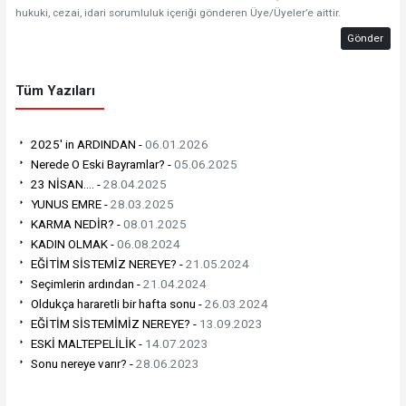
hukuki, cezai, idari sorumluluk içeriği gönderen Üye/Üyeler’e aittir.
Gönder
Tüm Yazıları
2025' in ARDINDAN -
06.01.2026
Nerede O Eski Bayramlar? -
05.06.2025
23 NİSAN.... -
28.04.2025
YUNUS EMRE -
28.03.2025
KARMA NEDİR? -
08.01.2025
KADIN OLMAK -
06.08.2024
EĞİTİM SİSTEMİZ NEREYE? -
21.05.2024
Seçimlerin ardından -
21.04.2024
Oldukça hararetli bir hafta sonu -
26.03.2024
EĞİTİM SİSTEMİMİZ NEREYE? -
13.09.2023
ESKİ MALTEPELİLİK -
14.07.2023
Sonu nereye varır? -
28.06.2023