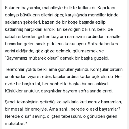
Eskiden bayramlar, mahalleyle birlikte kutlanırdı. Kapı kapı
dolaşıp büyüklerin ellerini öper, karşılığında mendiller içinde
saklanan şekerleri, bazen de bir köşe başında ezilip
katlanmış harçlıkları alırdık. En sevdiğimiz kısım, belki de
sabah erkenden gidilen bayram namazının ardından mahalle
fırınından gelen sıcak pidelerin kokusuydu. Sofrada herkes
yerini aldığında, göz göze gelmek, gülümsemek ve
"Bayramınız mübarek olsun" demek bir başka güzeldi.
Telefonlar yoktu belki, ama gönüller yakındı. Komşular birbirini
unutmadan ziyaret eder, kapılar ardına kadar açık olurdu. Her
evde bir başka tat, her sohbette başka bir anı saklıydı.
Küslükler unutulur, dargınlıklar bayram sofralarında erirdi.
Şimdi teknolojinin getirdiği kolaylıklarla kutluyoruz bayramları;
bir mesaj, bir emojiyle. Ama sahi… nerede o eski bayramlar?
Nerede o saf sevinç, o içten tebessüm, o gönülden gelen
muhabbet?