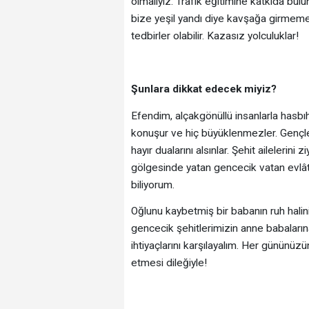
olmalıyız. Trafik eğitimine katkıda bul
bize yeşil yandı diye kavşağa girmem
tedbirler olabilir. Kazasız yolculuklar!
Şunlara dikkat edecek miyiz?
Efendim, alçakgönüllü insanlarla hasb
konuşur ve hiç büyüklenmezler. Gençle
hayır dualarını alsınlar. Şehit ailelerin
gölgesinde yatan gencecik vatan evlât
biliyorum.
Oğlunu kaybetmiş bir babanın ruh halin
gencecik şehitlerimizin anne babaların
ihtiyaçlarını karşılayalım. Her günün
etmesi dileğiyle!