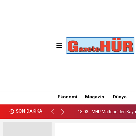
18:03 - MHP Maltepe'den Kay
18:09 - Emre Gün'den Maltepe
Ekonomi
Magazin
Dünya
18:05 - CHP Maltepe İlçe Başk
SON DAKİKA
18:03 - MHP Maltepe'den Kay
18:09 - Emre Gün'den Maltepe