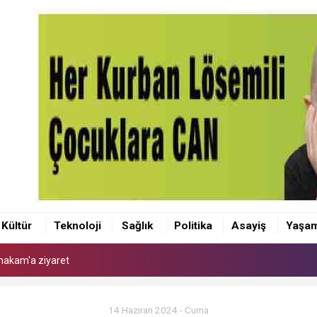
makam'a ziyaret
 Kaymakamı Akçay'a ziyaret
Kültür
Teknoloji
Sağlık
Politika
Asayiş
Yaşa
anı Olcay Yılmaz oldu
makam'a ziyaret
 Kaymakamı Akçay'a ziyaret
14 Haziran 2024 - Cuma