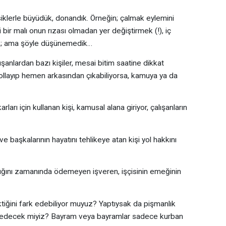
ksiklerle büyüdük, donandık. Örneğin; çalmak eylemini
 bir malı onun rızası olmadan yer değiştirmek (!), iç
k; ama şöyle düşünemedik…
şanlardan bazı kişiler, mesai bitim saatine dikkat
ollayıp hemen arkasından çıkabiliyorsa, kamuya ya da
rları için kullanan kişi, kamusal alana giriyor, çalışanların
ve başkalarının hayatını tehlikeye atan kişi yol hakkını
talığını zamanında ödemeyen işveren, işçisinin emeğinin
ğini fark edebiliyor muyuz? Yaptıysak da pişmanlık
 edecek miyiz? Bayram veya bayramlar sadece kurban