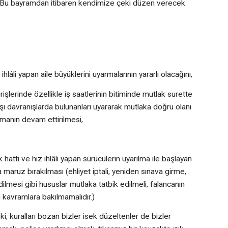
Bu bayramdan itibaren kendimize çeki düzen verecek
âli yapan aile büyüklerini uyarmalarının yararlı olacağını,
şlerinde özellikle iş saatlerinin bitiminde mutlak surette
ışı davranışlarda bulunanları uyararak mutlaka doğru olanı
manın devam ettirilmesi,
hattı ve hız ihlâli yapan sürücülerin uyarılma ile başlayan
 maruz bırakılması (ehliyet iptali, yeniden sınava girme,
dilmesi gibi hususlar mutlaka tatbik edilmeli, falancanın
i kavramlara bakılmamalıdır.)
, kuralları bozan bizler isek düzeltenler de bizler