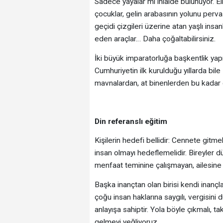
Sadece yayalar mı ihlâlde bulunuyor. El
çocuklar, gelin arabasının yolunu perva
geçidi çizgileri üzerine atan yaşlı insa
eden araçlar… Daha çoğaltabilirsiniz.
İki büyük imparatorluğa başkentlik yap
Cumhuriyetin ilk kurulduğu yıllarda bile
mavnalardan, at binenlerden bu kadar
Din referanslı eğitim
Kişilerin hedefi bellidir: Cennete gitm
insan olmayı hedeflemelidir. Bireyler 
menfaat teminine çalışmayan, ailesine 
Başka inançtan olan birisi kendi inançla
çoğu insan haklarına saygılı, vergisini 
anlayışa sahiptir. Yola böyle çıkmalı, t
gelmeyi yeğliyoruz.