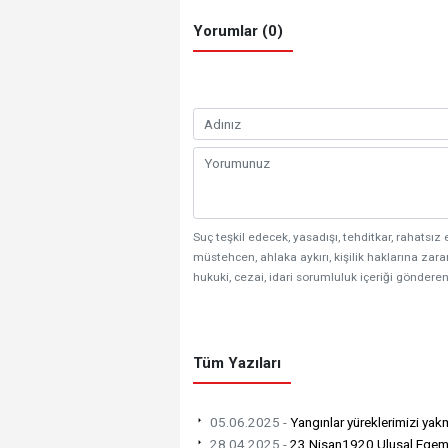
Yorumlar (0)
Suç teşkil edecek, yasadışı, tehditkar, rahatsız 
müstehcen, ahlaka aykırı, kişilik haklarına zarar
hukuki, cezai, idari sorumluluk içeriği gönderen
Tüm Yazıları
05.06.2025 -
Yangınlar yüreklerimizi ya
28.04.2025 -
23 Nisan1920 Ulusal Egeme