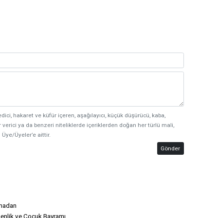
edici, hakaret ve küfür içeren, aşağılayıcı, küçük düşürücü, kaba,
 verici ya da benzeri niteliklerde içeriklerden doğan her türlü mali,
 Üye/Üyeler’e aittir.
Gönder
kmadan
nlik ve Çocuk Bayramı