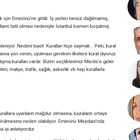
 için Eminönü’ne gittik. İş yerleri henüz dağılmamış,
ların tatil olması nedeniyle İstanbul kısmen boşalmış.
niyor. Nedeni basit: Kuralları hiçe saymak… Peki, kural
larına yön veren, uyulması gereken ilkelere kural diyoruz.
çalışma kuralları vardır. Bizim seçtiklerimiz Meclis’e gider
itim, maliye, trafik, sağlık, askerlik vb hep kurallarla
kurallara uyanların mağdur olmasına, kazaların ortaya
görülmesine neden olabiliyor. Eminönü Meydanı’nda
 iyi anlatıyordur.