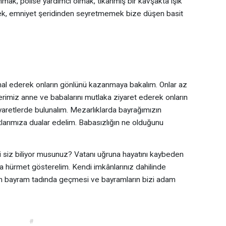
unmak, polise yardımcı olmak, tıkanmış bir kavşakta ışık
ek, emniyet şeridinden seyretmemek bize düşen basit
ıhal ederek onların gönlünü kazanmaya bakalım. Onlar az
rimiz anne ve babalarını mutlaka ziyaret ederek onların
i ziyaretlerde bulunalım. Mezarlıklarda bayrağımızın
larımıza dualar edelim. Babasızlığın ne olduğunu
i siz biliyor musunuz? Vatanı uğruna hayatını kaybeden
a hürmet gösterelim. Kendi imkânlarınız dahilinde
üzün bayram tadında geçmesi ve bayramların bizi adam
#