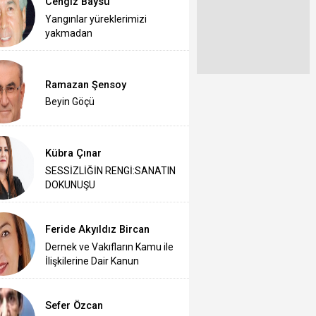
Cengiz Baysu
Yangınlar yüreklerimizi
yakmadan
Ramazan Şensoy
Beyin Göçü
Kübra Çınar
SESSİZLİĞİN RENGİ:SANATIN
DOKUNUŞU
Feride Akyıldız Bircan
Dernek ve Vakıfların Kamu ile
İlişkilerine Dair Kanun
Sefer Özcan