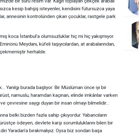
imizde bir sürü resim var. Kâğıt toplayan çekçek arabalı
sızca kesip bahşiş isteyenler, kendisini fütursuzca yaya
nlar, annesinin kontrolünden çıkan çocuklar, rastgele park
mış koca İstanbul’a olumsuzluklar hiç mi hiç yakışmıyor.
 Eminönü Meydanı, küfeli taşıyıcılardan, at arabalarından,
 çekmemiştir herhalde.
ek… Yanılgı burada başlıyor. Bir Müslüman önce iyi bir
dürüst, namuslu, haramdan kaçınan, elinde imkânlar varken
ve çevresine saygı duyan bir insan olmayı bilmelidir…
rına belki bizden fazla sahip çıkıyordur. Yabancıların
dürüstçe ödeyen, devlete karşı sorumluluklarını bilen bir
akdiri Yaradan’a bırakmalıyız. Oysa biz sondan başa